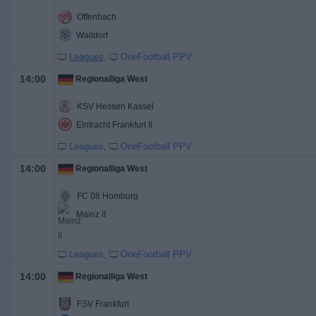
Offenbach
Walldorf
Leagues
OneFootball PPV
14:00
Regionalliga West
KSV Hessen Kassel
Eintracht Frankfurt II
Leagues
OneFootball PPV
14:00
Regionalliga West
FC 08 Homburg
Mainz II
Leagues
OneFootball PPV
14:00
Regionalliga West
FSV Frankfurt