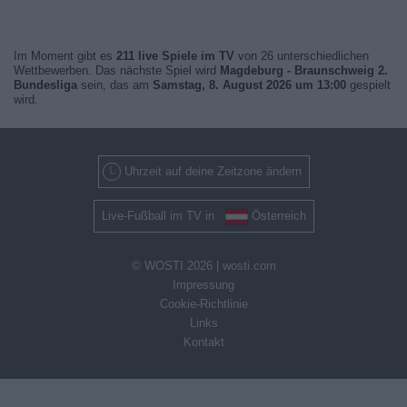
Im Moment gibt es
211 live Spiele im TV
von 26 unterschiedlichen
Wettbewerben. Das nächste Spiel wird
Magdeburg - Braunschweig 2.
Bundesliga
sein, das am
Samstag, 8. August 2026 um 13:00
gespielt
wird.
Uhrzeit auf deine Zeitzone ändern
Live-Fußball im TV in
Österreich
© WOSTI 2026 |
wosti.com
Impressung
Cookie-Richtlinie
Links
Kontakt