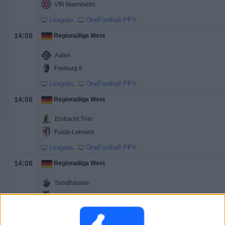
VfR Mannheim
Leagues
OneFootball PPV
14:00
Regionalliga West
Aalen
Freiburg II
Leagues
OneFootball PPV
14:00
Regionalliga West
Eintracht Trier
Fulda-Lehnerz
Leagues
OneFootball PPV
14:00
Regionalliga West
Sandhausen
Steinbach Haiger
Leagues
OneFootball PPV