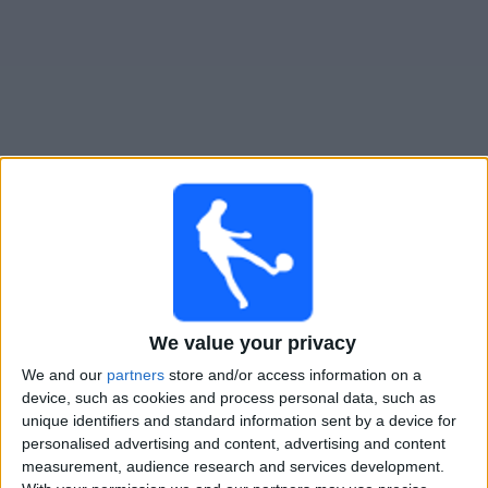
Live Alemannia Aachen heute
Sonntag, 09.08.2026
19:30
3. Liga
We value your privacy
Alemannia Aachen
We and our
partners
store and/or access information on a
Verl
device, such as cookies and process personal data, such as
unique identifiers and standard information sent by a device for
OneFootball PPV
personalised advertising and content, advertising and content
measurement, audience research and services development.