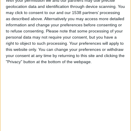
With your permission we and our partners may use precise
STATISTISCHE DATEN DES TEAMS ALEMANNIA AACHEN IM
geolocation data and identification through device scanning. You
FERNSEHEN IN ÖSTERREICH
may click to consent to our and our 1538 partners’ processing
as described above. Alternatively you may access more detailed
Stand heute
06.08.2026
und seitdem diese Website die statistischen
information and change your preferences before consenting or
Daten darüber sammelt, wann und wo die Spiele von
Fußball
des Teams
to refuse consenting.
Please note that some processing of your
Alemannia Aachen
in
Österreich
im Fernsehen ausgestrahlt werden,
personal data may not require your consent, but you have a
was am
10.08.2019
war, können wir folgende Daten angeben:
right to object to such processing. Your preferences will apply to
this website only. You can change your preferences or withdraw
38
your consent at any time by returning to this site and clicking the
"Privacy" button at the bottom of the webpage.
ÜBERTRAGENE SPIELE
6 Spiele im Free-TV
15,79%
32 Pay-TV-Spiele
84,21%
LETZTES SPIEL IM FREE-TV
Alemannia Aachen - Viktoria Koln
24.05.2025 Regionalpokal por Sportschau App
RANKING NACH KANÄLEN