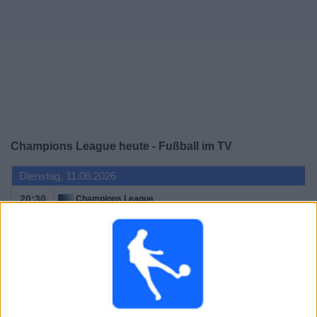
Champions League heute - Fußball im TV
Dienstag, 11.08.2026
20:30
Champions League
3. Qualifikationsrunde
Sturm Graz
Fenerbahce
ORF 1
ORF ON App