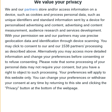
We value your privacy
STATISTISCHE DATEN VON CHAMPIONS LEAGUE IM
FERNSEHEN IN ÖSTERREICH
We and our
partners
store and/or access information on a
device, such as cookies and process personal data, such as
Mit Stand vom heutigen Tag
08.08.2026
und seitdem diese Webseite
unique identifiers and standard information sent by a device for
statistische Daten darüber sammelt, wann und wo die Spiele von
Fußball
personalised advertising and content, advertising and content
des Wettbewerbs
Champions League
in
Österreich
übertragen werden,
measurement, audience research and services development.
was am
28.05.2016
begann, können wir die folgenden Daten
With your permission we and our partners may use precise
bereitstellen:
geolocation data and identification through device scanning. You
may click to consent to our and our 1538 partners’ processing
1 234
as described above. Alternatively you may access more detailed
information and change your preferences before consenting or
to refuse consenting.
Please note that some processing of your
ÜBERTRAGENE SPIELE
personal data may not require your consent, but you have a
68 Spiele im Free-TV
right to object to such processing. Your preferences will apply to
5,51%
this website only. You can change your preferences or withdraw
1 166 Pay-TV-Spiele
your consent at any time by returning to this site and clicking the
94,49%
"Privacy" button at the bottom of the webpage.
AM HÄUFIGSTEN ÜBERTRAGENE PARTIE
PSG - Bayern Munich
6