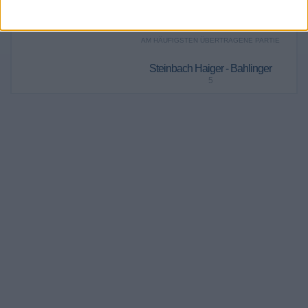
Nacht
1 (0,06%)
AM HÄUFIGSTEN ÜBERTRAGENE PARTIE
Steinbach Haiger - Bahlinger
5