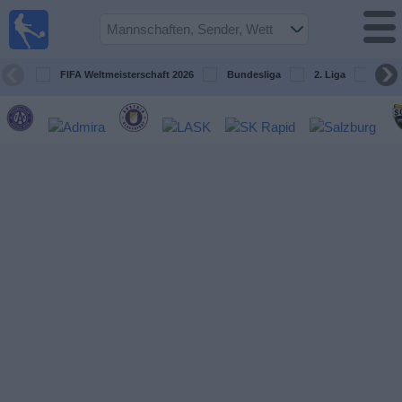
Fußball
im TV
Spielplan
FIFA Weltmeisterschaft 2026
Bundesliga
2. Liga
ÖFB
und TV-
Guide
Spiele
Mannschaften
Wettbewerbe
Sender
Nachrichten
Widget