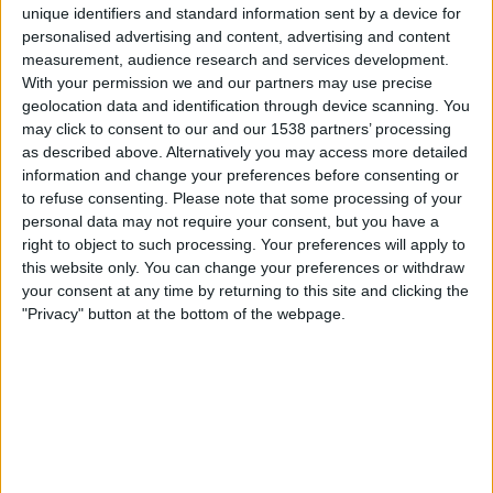
unique identifiers and standard information sent by a device for
personalised advertising and content, advertising and content
measurement, audience research and services development.
Eintracht Frankfurt II Frauen
With your permission we and our partners may use precise
Ingolstadt 04 Frauen
geolocation data and identification through device scanning. You
Leagues
may click to consent to our and our 1538 partners’ processing
as described above. Alternatively you may access more detailed
14:00
2. Frauen-Bundesliga
information and change your preferences before consenting or
to refuse consenting.
Please note that some processing of your
personal data may not require your consent, but you have a
right to object to such processing. Your preferences will apply to
Viktoria 1889 Berlin Frauen
this website only. You can change your preferences or withdraw
VfL Bochum Frauen
your consent at any time by returning to this site and clicking the
"Privacy" button at the bottom of the webpage.
Leagues
14:00
2. Frauen-Bundesliga
Hertha Frauen
FC Köln II Frauen