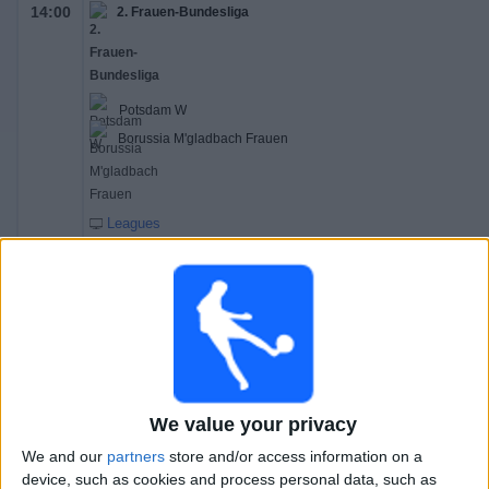
14:00
2. Frauen-Bundesliga
Potsdam W
Borussia M'gladbach Frauen
Leagues
14:00
2. Frauen-Bundesliga
SC Sand
SG 99 Andernach
Leagues
We value your privacy
14:00
2. Frauen-Bundesliga
We and our
partners
store and/or access information on a
device, such as cookies and process personal data, such as