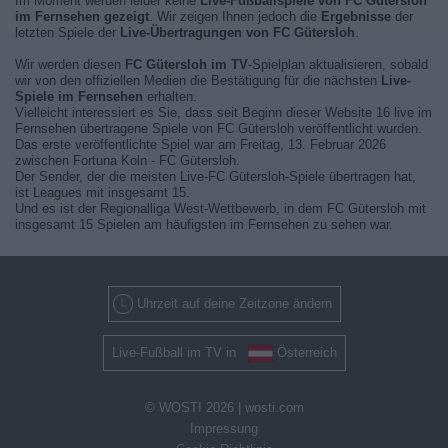
Im Moment werden leider keine
Live-Fußballspiele von FC Gütersloh
im Fernsehen gezeigt
. Wir zeigen Ihnen jedoch die
Ergebnisse
der
letzten Spiele der
Live-Übertragungen von FC Gütersloh
.
Wir werden diesen
FC Gütersloh im TV
-Spielplan aktualisieren, sobald
wir von den offiziellen Medien die Bestätigung für die nächsten
Live-
Spiele im Fernsehen
erhalten.
Vielleicht interessiert es Sie, dass seit Beginn dieser Website 16 live im
Fernsehen übertragene Spiele von FC Gütersloh veröffentlicht wurden.
Das erste veröffentlichte Spiel war am Freitag, 13. Februar 2026
zwischen Fortuna Koln - FC Gütersloh.
Der Sender, der die meisten Live-FC Gütersloh-Spiele übertragen hat,
ist Leagues mit insgesamt 15.
Und es ist der Regionalliga West-Wettbewerb, in dem FC Gütersloh mit
insgesamt 15 Spielen am häufigsten im Fernsehen zu sehen war.
Uhrzeit auf deine Zeitzone ändern
Live-Fußball im TV in
Österreich
© WOSTI 2026 |
wosti.com
Impressung