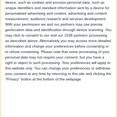
device, such as cookies and process personal data, such as
Leagues
unique identifiers and standard information sent by a device for
personalised advertising and content, advertising and content
Samstag, 11.07.2026
measurement, audience research and services development.
With your permission we and our partners may use precise
14:00
Freundschaftsspiel
geolocation data and identification through device scanning. You
may click to consent to our and our 1538 partners’ processing
FC Gütersloh
as described above. Alternatively you may access more detailed
Schalke
information and change your preferences before consenting or
Sky Stream
Sky Sport Bundesliga YouTube
to refuse consenting.
Please note that some processing of your
personal data may not require your consent, but you have a
Samstag, 16.05.2026
right to object to such processing. Your preferences will apply to
this website only. You can change your preferences or withdraw
14:00
Regionalliga West
your consent at any time by returning to this site and clicking the
"Privacy" button at the bottom of the webpage.
B. Monchengladbach II
FC Gütersloh
Leagues
Mehr Tage