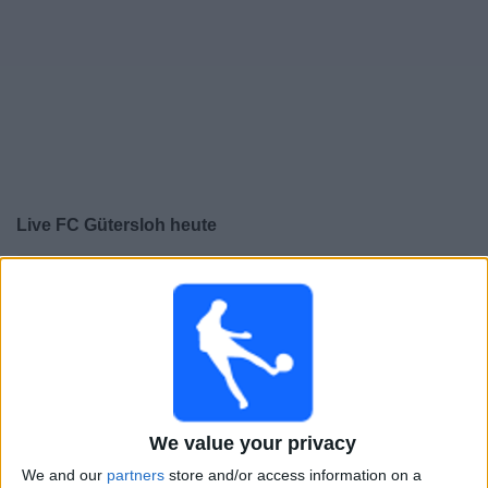
Live FC Gütersloh heute
×
FC Gütersloh:
Im Moment gibt es kein Spiel im TV. Du
kannst den Suchverlauf einsehen.
Samstag, 01.08.2026
14:00
Regionalliga West
We value your privacy
SF Lotte
We and our
partners
store and/or access information on a
FC Gütersloh