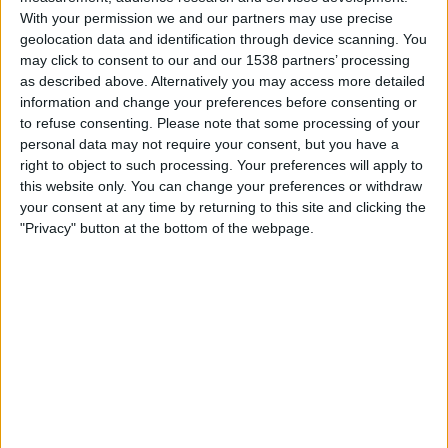
With your permission we and our partners may use precise
Sonntag, 23.08.2026
geolocation data and identification through device scanning. You
may click to consent to our and our 1538 partners’ processing
14:00
2. Frauen-Bundesliga
as described above. Alternatively you may access more detailed
information and change your preferences before consenting or
to refuse consenting.
Please note that some processing of your
personal data may not require your consent, but you have a
Viktoria 1889 Berlin Frauen
right to object to such processing. Your preferences will apply to
SG 99 Andernach
this website only. You can change your preferences or withdraw
your consent at any time by returning to this site and clicking the
Leagues
"Privacy" button at the bottom of the webpage.
STATISTISCHE DATEN DES TEAMS SG 99 ANDERNACH IM
FERNSEHEN IN ÖSTERREICH
Stand heute
07.08.2026
und seitdem diese Website die statistischen
Daten darüber sammelt, wann und wo die Spiele von
Fußball
des Teams
SG 99 Andernach
in
Österreich
im Fernsehen ausgestrahlt werden, was
am
21.03.2021
war, können wir folgende Daten angeben: