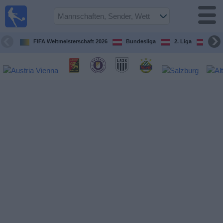
Fußball
im TV
Spielplan
FIFA Weltmeisterschaft 2026
Bundesliga
2. Liga
ÖFB
und TV-
Guide
Spiele
Mannschaften
Wettbewerbe
Sender
Nachrichten
Widget