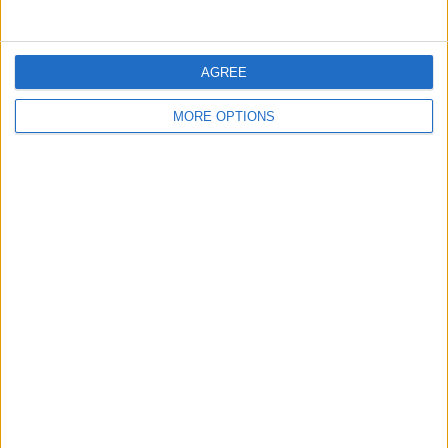
RANKING NACH BEWERBEN
AGREE
2. Frauen-Bundesliga
23 (95,83%)
DFB Pokal - Frauen
1 (4,17%)
MORE OPTIONS
Gesamtes Ranking anzeigen
ANZAHL DER SPIELE PRO WOCHENTAG
MONTAG
DIENSTAG
MITTWOCH
DONNERSTAG
FREITAG
-
-
-
-
-
- %
- %
- %
- %
- %
SAMSTAG
SONNTAG
1
23
4,17%
95,83%
ANZAHL DER SPIELE PRO MONAT