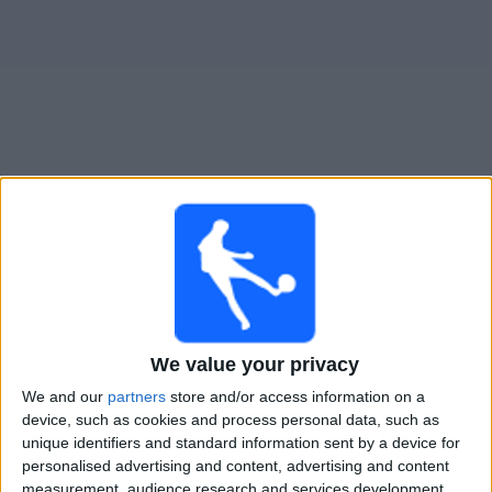
Live SG 99 Andernach heute
Sonntag, 09.08.2026
14:00
2. Frauen-Bundesliga
We value your privacy
We and our
partners
store and/or access information on a
SC Sand
device, such as cookies and process personal data, such as
SG 99 Andernach
unique identifiers and standard information sent by a device for
personalised advertising and content, advertising and content
Leagues
measurement, audience research and services development.