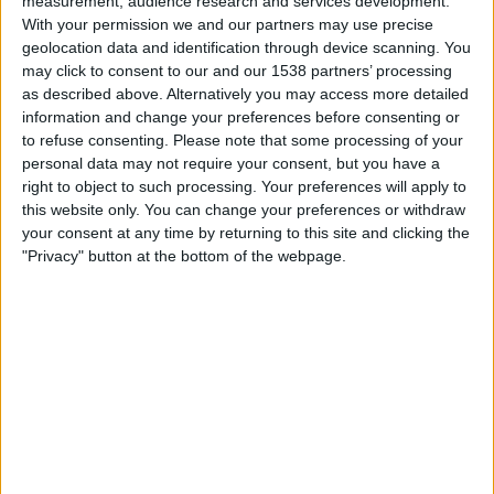
measurement, audience research and services development.
14:00
2. Frauen-Bundesliga
With your permission we and our partners may use precise
geolocation data and identification through device scanning. You
VfL Bochum Frauen
may click to consent to our and our 1538 partners’ processing
Eintracht Frankfurt II Frauen
as described above. Alternatively you may access more detailed
information and change your preferences before consenting or
Leagues
to refuse consenting.
Please note that some processing of your
personal data may not require your consent, but you have a
right to object to such processing. Your preferences will apply to
STATISTISCHE DATEN DES TEAMS VFL BOCHUM FRAUEN
this website only. You can change your preferences or withdraw
IM FERNSEHEN IN ÖSTERREICH
your consent at any time by returning to this site and clicking the
Stand heute
08.08.2026
und seitdem diese Website die statistischen
"Privacy" button at the bottom of the webpage.
Daten darüber sammelt, wann und wo die Spiele von
Fußball
des Teams
VfL Bochum Frauen
in
Österreich
im Fernsehen ausgestrahlt werden,
was am
22.11.2024
war, können wir folgende Daten angeben:
25
ÜBERTRAGENE SPIELE
3 Spiele im Free-TV
12%