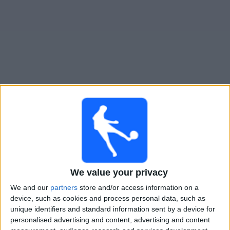
Live VfL Bochum Frauen heute
heute sonntag, 09.08.2026
14:00
2. Frauen-Bundesliga
Viktoria 1889 Berlin Frauen
We value your privacy
VfL Bochum Frauen
We and our
partners
store and/or access information on a
Leagues
device, such as cookies and process personal data, such as
unique identifiers and standard information sent by a device for
Sonntag, 23.08.2026
personalised advertising and content, advertising and content