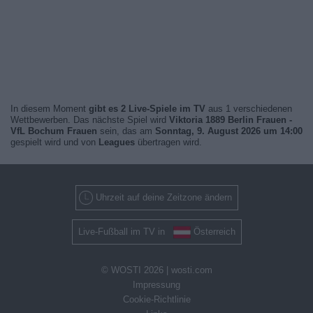
In diesem Moment
gibt es 2 Live-Spiele im TV
aus 1 verschiedenen
Wettbewerben. Das nächste Spiel wird
Viktoria 1889 Berlin Frauen -
VfL Bochum Frauen
sein, das am
Sonntag, 9. August 2026 um 14:00
gespielt wird und von
Leagues
übertragen wird.
Uhrzeit auf deine Zeitzone ändern
Live-Fußball im TV in
Österreich
© WOSTI 2026 |
wosti.com
Impressung
Cookie-Richtlinie