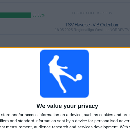
LETZTES SPIEL IM FREE-TV
85,53%
TSV Havelse - VfB Oldenburg
18.05.2025 Regionalliga West por NORDFV.TV
SPIELE
TAGE
GESAMT
7,63%)
10
446
5
AUFEINANDERFOLGENDE
OHNE GRATIS-
TV-KANÄLE
PAY-TV-SPIELE
SPIEL
We value your privacy
GESAMT
MAXIMAL
GESAMT
3
5
32
store and/or access information on a device, such as cookies and pro
ifiers and standard information sent by a device for personalised adver
BEWERBE
VS St. Pauli II
GEGNER
tent measurement, audience research and services development.
With 