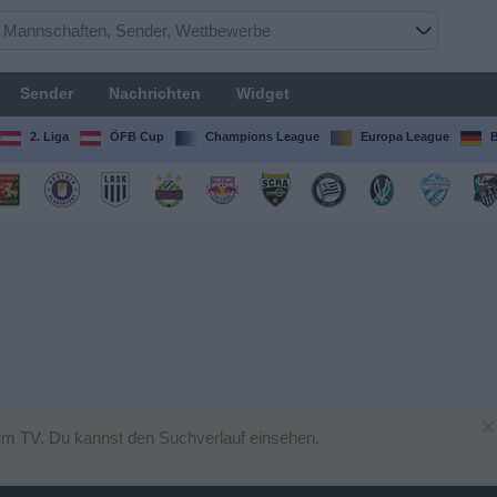
Sender
Nachrichten
Widget
2. Liga
ÖFB Cup
Champions League
Europa League
B
×
im TV. Du kannst den Suchverlauf einsehen.