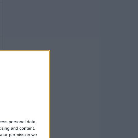
cess personal data,
tising and content,
your permission we