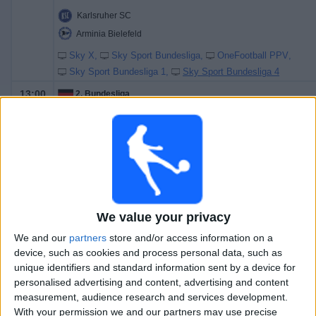
Karlsruher SC
Arminia Bielefeld
Sky X
Sky Sport Bundesliga
OneFootball PPV
Sky Sport Bundesliga 1
Sky Sport Bundesliga 4
13:00
2. Bundesliga
Heidenheim
VfL Osnabruck
Sky X
Sky Sport Bundesliga
OneFootball PPV
Sky Sport Bundesliga 1
Sky Sport Bundesliga 2
13:00
2. Bundesliga
We value your privacy
Darmstadt
We and our
partners
store and/or access information on a
Holstein Kiel
device, such as cookies and process personal data, such as
Sky X
Sky Sport Bundesliga
OneFootball PPV
unique identifiers and standard information sent by a device for
personalised advertising and content, advertising and content
Sky Sport Bundesliga 1
Sky Sport Bundesliga 3
measurement, audience research and services development.
20:30
2. Bundesliga
With your permission we and our partners may use precise