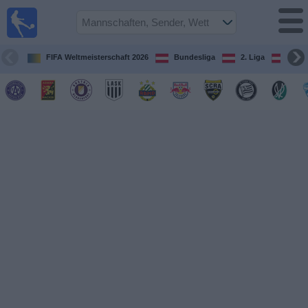
Fußball
im TV
Spielplan
FIFA Weltmeisterschaft 2026
Bundesliga
2. Liga
ÖFB
und TV-
Guide
Spiele
Mannschaften
Wettbewerbe
Sender
Nachrichten
Widget