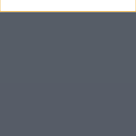
Nacht
0 (0%)