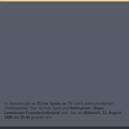
Im Moment gibt es
55 live Spiele im TV
von 6 unterschiedlichen
Wettbewerben. Das nächste Spiel wird
Nottingham - Bayer
Leverkusen Freundschaftsspiel
sein, das am
Mittwoch, 12. August
2026 um 20:45
gespielt wird.