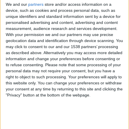
We and our
partners
store and/or access information on a
device, such as cookies and process personal data, such as
Samstag, 15.08.2026
unique identifiers and standard information sent by a device for
personalised advertising and content, advertising and content
13:00
Frauen Freundschaftsspiel
measurement, audience research and services development.
Borussia Dortmund Frauen
With your permission we and our partners may use precise
geolocation data and identification through device scanning. You
AS Roma Frauen
may click to consent to our and our 1538 partners’ processing
Sky Sport Frauen-Bundesliga YouTube
Sky Stream
as described above. Alternatively you may access more detailed
Sky Sport News Livestream
Sky Sport News
information and change your preferences before consenting or
to refuse consenting.
Please note that some processing of your
17:30
Freundschaftsspiel
personal data may not require your consent, but you have a
right to object to such processing. Your preferences will apply to
Dortmund
this website only. You can change your preferences or withdraw
AS Roma
your consent at any time by returning to this site and clicking the
Sky Stream
Sky Sport Bundesliga YouTube
"Privacy" button at the bottom of the webpage.
Sky Sport Top Event
Sky Sport Bundesliga
Sky Sport News Livestream
Sky Sport News
Sonntag, 16.08.2026