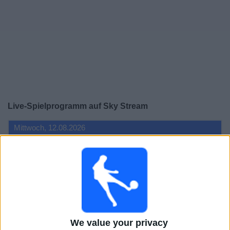
Live-Spielprogramm auf Sky Stream
Mittwoch, 12.08.2026
20:45
Freundschaftsspiel
Nottingham
Bayer Leverkusen
Sky Sport Top Event
Sky Sport Bundesliga
Sky Sports Premier League
Sky Stream
Werkself-TV
Sky X
Sky Sport News
We value your privacy
Sky Sport News Livestream