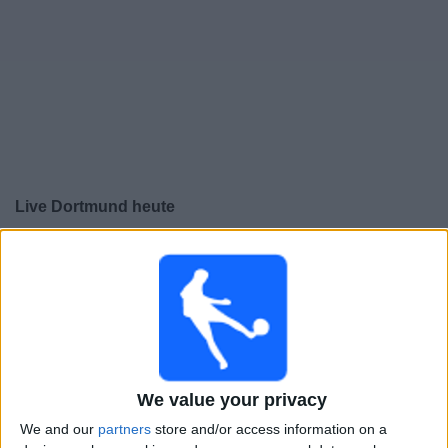
Live Dortmund heute
Sonntag, 09.08.2026
15:00
Freundschaftsspiel
Arsenal
Dortmund
Sky Stream
Sky Sports Premier League
We value your privacy
Sky Sport Top Event
Sky Sport News Livestream
Sky Sport News
We and our
partners
store and/or access information on a