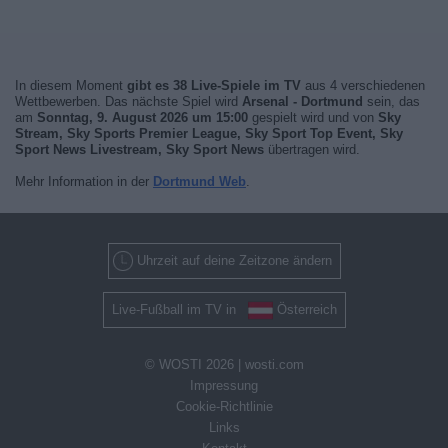
In diesem Moment
gibt es 38 Live-Spiele im TV
aus 4 verschiedenen
Wettbewerben. Das nächste Spiel wird
Arsenal - Dortmund
sein, das
am
Sonntag, 9. August 2026 um 15:00
gespielt wird und von
Sky
Stream, Sky Sports Premier League, Sky Sport Top Event, Sky
Sport News Livestream, Sky Sport News
übertragen wird.
Mehr Information in der
Dortmund Web
.
Uhrzeit auf deine Zeitzone ändern
Live-Fußball im TV in
Österreich
© WOSTI 2026 |
wosti.com
Impressung
Cookie-Richtlinie
Links