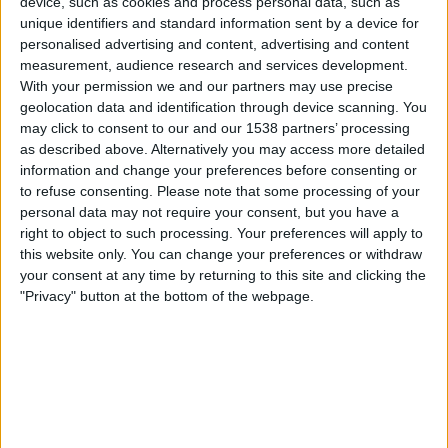
device, such as cookies and process personal data, such as
unique identifiers and standard information sent by a device for
Samstag, 15.08.2026
personalised advertising and content, advertising and content
17:30
Freundschaftsspiel
measurement, audience research and services development.
With your permission we and our partners may use precise
Dortmund
geolocation data and identification through device scanning. You
AS Roma
may click to consent to our and our 1538 partners’ processing
as described above. Alternatively you may access more detailed
Sky Stream
Sky Sport Bundesliga YouTube
information and change your preferences before consenting or
Sky Sport Top Event
Sky Sport Bundesliga
to refuse consenting.
Please note that some processing of your
Sky Sport News Livestream
Sky Sport News
personal data may not require your consent, but you have a
right to object to such processing. Your preferences will apply to
Samstag, 22.08.2026
this website only. You can change your preferences or withdraw
your consent at any time by returning to this site and clicking the
20:30
DFL Supercup
"Privacy" button at the bottom of the webpage.
Dortmund
Bayern Munich
Sky Stream
Sky Sport Bundesliga
SAT.1
Mehr Tage