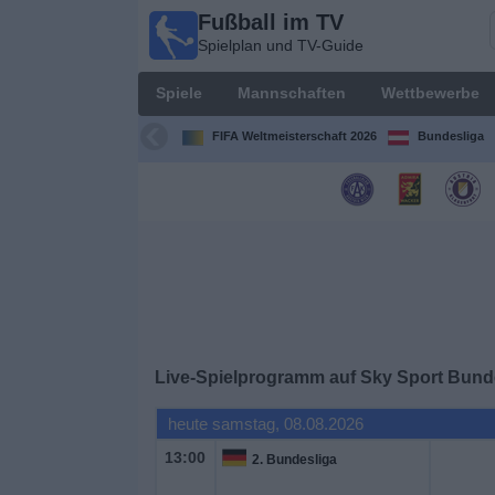
Fußball im TV
Fußball
Spielplan und TV-Guide
im TV
Spielplan
Spiele
Mannschaften
Wettbewerbe
und TV-
Guide
FIFA Weltmeisterschaft 2026
Bundesliga
Spiele
Mannschaften
Wettbewerbe
Sender
Live-Spielprogramm auf Sky Sport Bund
Nachrichten
heute samstag, 08.08.2026
13:00
2. Bundesliga
Widget