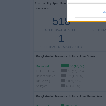
Senders
Sky Sport Bundesliga
in
Österreich
übertrag
bereitstellen:
M
518
ÜBERTRAGENE SPIELE
ÜBERTRA
1
ÜBERTRAGENE SPORTARTEN
Rangliste der Teams nach Anzahl der Spiele
Dortmund
86 (16,6%)
Eintracht Frankfurt
65 (12,55%)
Bayern Munich
62 (11,97%)
RB Leipzig
50 (9,65%)
Stuttgart
45 (8,69%)
Rangliste der Teams nach Anzahl der Heimspiele