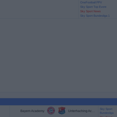
OneFootball PPV
Sky Sport Top Event
Sky Sport News
Sky Sport Bundesliga 1
Sky Sport
Bayern Academy
Unterhaching Academy
Bundesliga