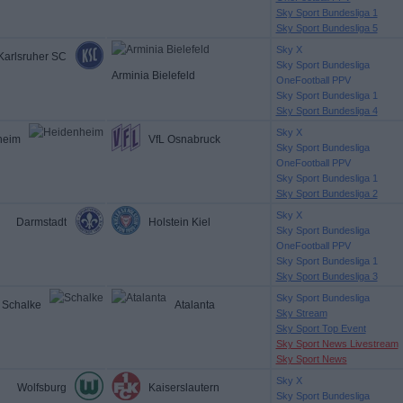
Sky Sport Bundesliga 1
Sky Sport Bundesliga 5
Sky X
Karlsruher SC
Sky Sport Bundesliga
Arminia Bielefeld
OneFootball PPV
Sky Sport Bundesliga 1
Sky Sport Bundesliga 4
Sky X
heim
VfL Osnabruck
Sky Sport Bundesliga
OneFootball PPV
Sky Sport Bundesliga 1
Sky Sport Bundesliga 2
Sky X
Darmstadt
Holstein Kiel
Sky Sport Bundesliga
OneFootball PPV
Sky Sport Bundesliga 1
Sky Sport Bundesliga 3
Sky Sport Bundesliga
Schalke
Atalanta
Sky Stream
Sky Sport Top Event
Sky Sport News Livestream
Sky Sport News
Sky X
Wolfsburg
Kaiserslautern
Sky Sport Bundesliga