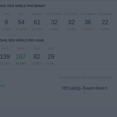
AHL DER SPIELE PRO MONAT
JUNI
JULI
AUGUST
SEPTEMBER
OKTOBER
NOVEMBER
DEZEMBER
9
54
61
32
32
36
22
1,74%
10,42%
11,78%
6,18%
6,18%
6,95%
4,25%
ZAHL DER SPIELE PRO JAHR
2025
2024
2023
2022
139
167
82
29
26,83%
32,24%
15,83%
5,6%
AM HÄUFIGSTEN ÜBERTRAGENE PARTIE
4%)
RB Leipzig - Bayern Munich
4