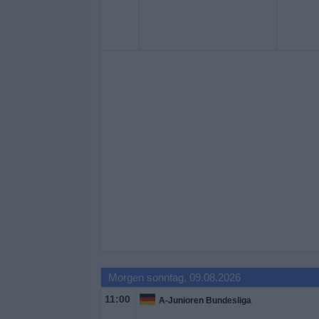
Morgen sonntag, 09.08.2026
11:00
A-Junioren Bundesliga