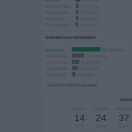
Dortmund
39 (7,53%)
Eintracht Frankfurt
28 (5,41%)
Bayern Munich
27 (5,21%)
RB Leipzig
23 (4,44%)
B. Monchengladbach
22 (4,25%)
RANKING NACH BEWERBEN
Bundesliga
252 (48,65%)
Freundschaftsspiel
109 (21,04%)
A-Junioren Bundesliga
64 (12,36%)
2. Bundesliga
52 (10,04%)
B-Junioren Bundesliga
31 (5,98%)
Gesamtes Ranking anzeigen
ANZAH
MONTAG
DIENSTAG
MITTWOCH
14
24
37
2,7%
4,63%
7,14%