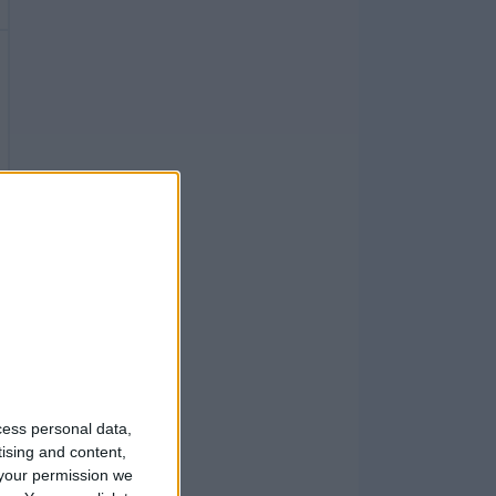
cess personal data,
tising and content,
your permission we