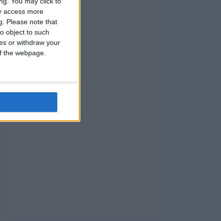
ng. You may click to
ay access more
g.
Please note that
o object to such
ces or withdraw your
 of the webpage.