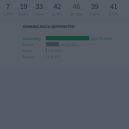
7
19
33
42
46
39
41
1,63%
4,43%
7,69%
9,79%
10,72%
9,09%
9,56%
RANKING NACH ZEITFENSTER
Nachmittag
323 (75,29%)
Abend
99 (23,08%)
Nacht
4 (0,93%)
Morgen
3 (0,7%)