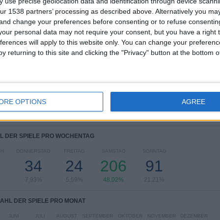
 use precise geolocation data and identification through device scanni
BEWERBE
VS RB Leipzig
GEGNER
ur 1538 partners’ processing as described above. Alternatively you m
 and change your preferences before consenting or to refuse consentin
our personal data may not require your consent, but you have a right t
RANKING NACH BEWERBEN
ferences will apply to this website only. You can change your preferen
y returning to this site and clicking the "Privacy" button at the bottom
Bundesliga
308 (71,79%)
Freundschaftsspiel
38 (8,86%)
DFB-Pokal
35 (8,16%)
Europa League
23 (5,36%)
Champions League
16 (3,73%)
ORE OPTIONS
AGREE
Gesamtes Ranking anzeigen
L DER SPIELE PRO WOCHENTAG
CH
DONNERSTAG
FREITAG
SAMSTAG
SONNTAG
34
24
206
91
7,93%
5,59%
48,02%
21,21%
AHL DER SPIELE PRO MONAT
JUNI
JULI
AUGUST
SEPTEMBER
OKTOBER
NOVEMBER
DEZEMBER