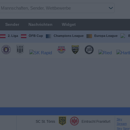
Sender
Nachrichten
Widget
2. Liga
ÖFB Cup
Champions League
Europa League
B
Sky
SC St. Tönis
Eintracht Frankfurt
Stream
Sky Spor