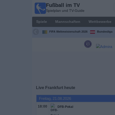
Fußball im TV
Fußball
Spielplan und TV-Guide
im TV
Spielplan
Spiele
Mannschaften
Wettbewerbe
und TV-
Guide
FIFA Weltmeisterschaft 2026
Bundesliga
Spiele
Mannschaften
Wettbewerbe
Sender
Live Frankfurt heute
Nachrichten
Freitag, 21.08.2026
18:00
DFB-Pokal
Widget