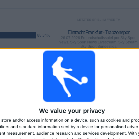
LETZTES SPIEL IM FREE-TV
Eintracht Frankfurt - Trabzonspor
88,34%
26.07.2026 Freundschaftsspiel por Sky Sport
News, Sky Sport News Livestream, Sky Stream,
Sky Sport Bundesliga
SPIELE
TAGE
GESAMT
0
10
51
AUFEINANDERFOLGENDE
OHNE GRATIS-
TV-KANÄLE
PAY-TV-SPIELE
SPIEL
We value your privacy
store and/or access information on a device, such as cookies and pro
ifiers and standard information sent by a device for personalised adver
GESAMT
MAXIMAL
GESAMT
7
21
99
tent measurement, audience research and services development.
With 