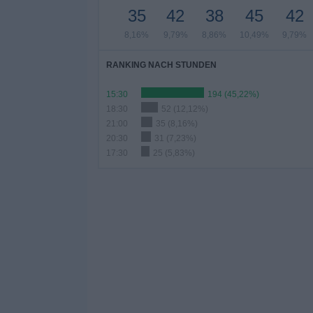
35
42
38
45
42
8,16%
9,79%
8,86%
10,49%
9,79%
RANKING NACH STUNDEN
15:30
194 (45,22%)
18:30
52 (12,12%)
21:00
35 (8,16%)
20:30
31 (7,23%)
17:30
25 (5,83%)