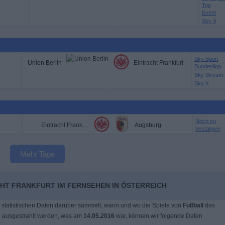
Top
Event
Sky X
Sky Sport
Union Berlin
Eintracht Frankfurt
Bundesliga
Sky Stream
Sky X
Noch zu
Eintracht Frankfurt
Augsburg
bestätigen
Mehr Tage
CHT FRANKFURT IM FERNSEHEN IN ÖSTERREICH
 statistischen Daten darüber sammelt, wann und wo die Spiele von
Fußball
des
 ausgestrahlt werden, was am
14.05.2016
war, können wir folgende Daten