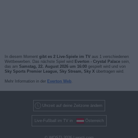
In diesem Moment
gibt es 2 Live-Spiele im TV
aus 1 verschiedenen
Wettbewerben. Das nächste Spiel wird
Everton - Crystal Palace
sein,
das am
Samstag, 22. August 2026 um 16:00
gespielt wird und von
Sky Sports Premier League, Sky Stream, Sky X
übertragen wird.
Mehr Information in der
Everton Web
.
Uhrzeit auf deine Zeitzone ändern
Live-Fußball im TV in
Österreich
© WOSTI 2026 |
wosti.com