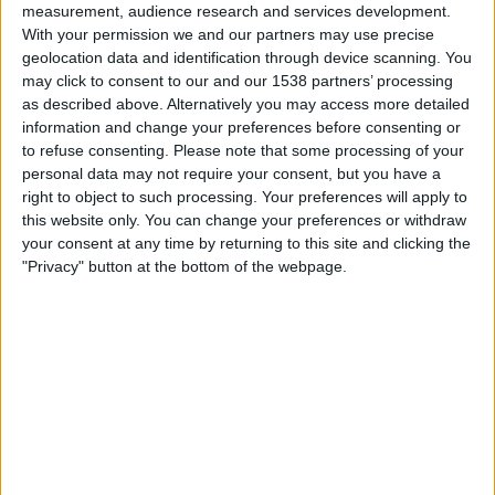
measurement, audience research and services development.
15:00
Premier League
With your permission we and our partners may use precise
Everton
geolocation data and identification through device scanning. You
may click to consent to our and our 1538 partners’ processing
Manchester Utd
as described above. Alternatively you may access more detailed
Sky Sports Premier League
Sky Stream
Sky X
information and change your preferences before consenting or
to refuse consenting.
Please note that some processing of your
personal data may not require your consent, but you have a
STATISTISCHE DATEN DES TEAMS EVERTON IM
right to object to such processing. Your preferences will apply to
FERNSEHEN IN ÖSTERREICH
this website only. You can change your preferences or withdraw
your consent at any time by returning to this site and clicking the
Stand heute
09.08.2026
und seitdem diese Website die statistischen
"Privacy" button at the bottom of the webpage.
Daten darüber sammelt, wann und wo die Spiele von
Fußball
des Teams
Everton
in
Österreich
im Fernsehen ausgestrahlt werden, was am
27.07.2019
war, können wir folgende Daten angeben:
234
ÜBERTRAGENE SPIELE
3 Spiele im Free-TV
1,28%