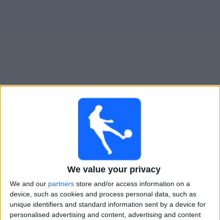
Live Everton heute
Samstag, 22.08.2026
16:00
Premier League
Everton
We value your privacy
Crystal Palace
We and our
partners
store and/or access information on a
Sky Sports Premier League
Sky Stream
Sky X
device, such as cookies and process personal data, such as
unique identifiers and standard information sent by a device for
Sonntag, 06.09.2026
personalised advertising and content, advertising and content