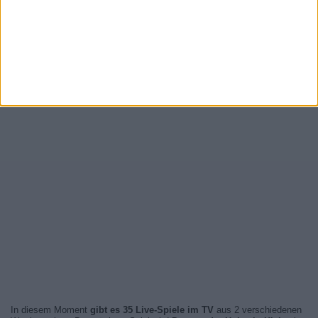
In diesem Moment
gibt es 35 Live-Spiele im TV
aus 2 verschiedenen