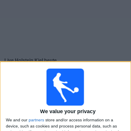
Live Holstein Kiel heute
Morgen samstag, 08.08.2026
13:00
2. Bundesliga
Darmstadt
Holstein Kiel
Sky X
Sky Sport Bundesliga
OneFootball PPV
We value your privacy
Sky Sport Bundesliga 1
Sky Sport Bundesliga 3
We and our
partners
store and/or access information on a
device, such as cookies and process personal data, such as