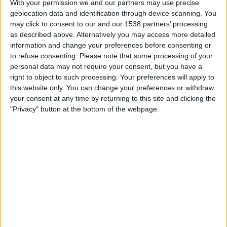
With your permission we and our partners may use precise
FERNSEHEN IN ÖSTERREICH
geolocation data and identification through device scanning. You
may click to consent to our and our 1538 partners’ processing
Stand heute
08.08.2026
und seitdem diese Website die statistischen
as described above. Alternatively you may access more detailed
Daten darüber sammelt, wann und wo die Spiele von
Fußball
des Teams
information and change your preferences before consenting or
Bournemouth
in
Österreich
im Fernsehen ausgestrahlt werden, was am
to refuse consenting.
Please note that some processing of your
25.08.2019
war, können wir folgende Daten angeben:
personal data may not require your consent, but you have a
right to object to such processing. Your preferences will apply to
169
this website only. You can change your preferences or withdraw
your consent at any time by returning to this site and clicking the
ÜBERTRAGENE SPIELE
"Privacy" button at the bottom of the webpage.
2 Spiele im Free-TV
1,18%
167 Pay-TV-Spiele
98,82%
LETZTES SPIEL IM FREE-TV
Augsburg - Bournemouth
30.07.2026 Freundschaftsspiel por FCA TV
RANKING NACH KANÄLEN