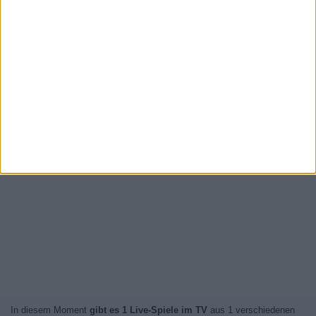
In diesem Moment
gibt es 1 Live-Spiele im TV
aus 1 verschiedenen