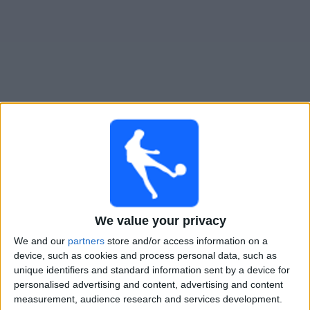
Live Bournemouth heute
Sonntag, 23.08.2026
15:00
Premier League
We value your privacy
Manchester City
Bournemouth
We and our
partners
store and/or access information on a
device, such as cookies and process personal data, such as
Sky Sports Premier League
Sky Stream
Sky X
unique identifiers and standard information sent by a device for
personalised advertising and content, advertising and content
measurement, audience research and services development.
STATISTISCHE DATEN DES TEAMS BOURNEMOUTH IM