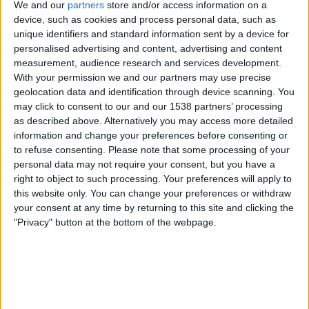
We and our
partners
store and/or access information on a
Middlesbrough
device, such as cookies and process personal data, such as
Sky Sports Premier League
Sky Sport Top Event
unique identifiers and standard information sent by a device for
Sky Stream
personalised advertising and content, advertising and content
measurement, audience research and services development.
Samstag, 09.05.2026
With your permission we and our partners may use precise
geolocation data and identification through device scanning. You
13:30
Championship
may click to consent to our and our 1538 partners’ processing
Playoffs-Halbfinale
as described above. Alternatively you may access more detailed
information and change your preferences before consenting or
Middlesbrough
to refuse consenting.
Please note that some processing of your
Southampton
personal data may not require your consent, but you have a
Sky Stream
Sky Sport 8
right to object to such processing. Your preferences will apply to
this website only. You can change your preferences or withdraw
your consent at any time by returning to this site and clicking the
Samstag, 25.04.2026
"Privacy" button at the bottom of the webpage.
18:15
FA Cup
Halbfinals
Manchester City
Southampton
DAZN (Live ansehen)