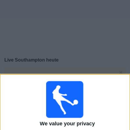
Live Southampton heute
×
Southampton:
Im Moment gibt es kein Spiel im TV. Du
kannst den Suchverlauf einsehen.
Dienstag, 12.05.2026
21:00
Championship
Playoffs-Halbfinale
We value your privacy
Southampton