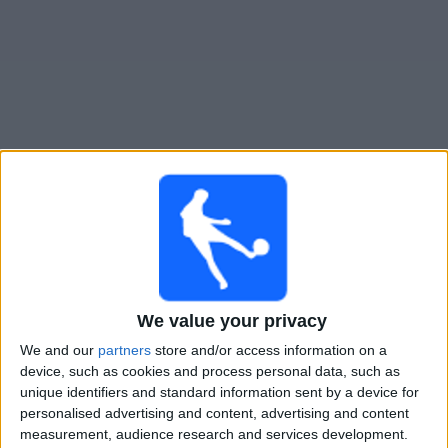
Live Newcastle heute
Sonntag, 23.08.2026
17:30
Premier League
We value your privacy
Newcastle
Liverpool
We and our
partners
store and/or access information on a
device, such as cookies and process personal data, such as
Sky Sports Premier League
Sky Stream
Sky X
unique identifiers and standard information sent by a device for
personalised advertising and content, advertising and content
measurement, audience research and services development.
STATISTISCHE DATEN DES TEAMS NEWCASTLE IM