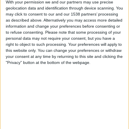
With your permission we and our partners may use precise
FERNSEHEN IN ÖSTERREICH
geolocation data and identification through device scanning. You
may click to consent to our and our 1538 partners’ processing
Stand heute
06.08.2026
und seitdem diese Website die statistischen
as described above. Alternatively you may access more detailed
Daten darüber sammelt, wann und wo die Spiele von
Fußball
des Teams
information and change your preferences before consenting or
Newcastle
in
Österreich
im Fernsehen ausgestrahlt werden, was am
to refuse consenting.
Please note that some processing of your
27.08.2016
war, können wir folgende Daten angeben:
personal data may not require your consent, but you have a
287
right to object to such processing. Your preferences will apply to
this website only. You can change your preferences or withdraw
your consent at any time by returning to this site and clicking the
ÜBERTRAGENE SPIELE
"Privacy" button at the bottom of the webpage.
7 Spiele im Free-TV
2,44%
280 Pay-TV-Spiele
97,56%
LETZTES SPIEL IM FREE-TV
Sunderland - Newcastle
14.12.2025 Premier League por Sky Sport Top Event, Sky Sports Premier
League, Sky Stream, Sky X, Sky Sport News
RANKING NACH KANÄLEN