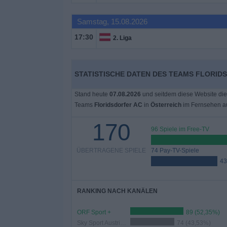
Samstag, 15.08.2026
17:30
2. Liga
STATISTISCHE DATEN DES TEAMS FLORID
Stand heute
07.08.2026
und seitdem diese Website die
Teams
Floridsdorfer AC
in
Österreich
im Fernsehen a
170
96 Spiele im Free-TV
ÜBERTRAGENE SPIELE
74 Pay-TV-Spiele
43
RANKING NACH KANÄLEN
ORF Sport +
89 (52,35%)
Sky Sport Austria 1
74 (43,53%)