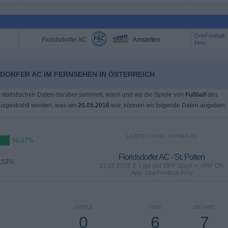
OneFootball
Floridsdorfer AC
Amstetten
PPV
SDORFER AC IM FERNSEHEN IN ÖSTERREICH
 statistischen Daten darüber sammelt, wann und wo die Spiele von
Fußball
des
usgestrahlt werden, was am
20.05.2016
war, können wir folgende Daten angeben:
LETZTES SPIEL IM FREE-TV
56,47%
Floridsdorfer AC - St. Polten
,53%
31.07.2026 2. Liga por ORF Sport +, ORF ON
App, OneFootball PPV
SPIELE
TAGE
GESAMT
0
6
7