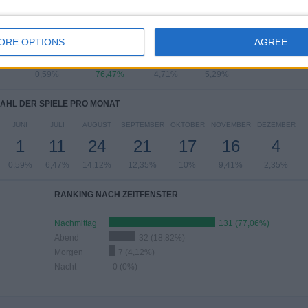
L DER SPIELE PRO WOCHENTAG
CH
DONNERSTAG
FREITAG
SAMSTAG
SONNTAG
ORE OPTIONS
AGREE
1
130
8
9
0,59%
76,47%
4,71%
5,29%
AHL DER SPIELE PRO MONAT
JUNI
JULI
AUGUST
SEPTEMBER
OKTOBER
NOVEMBER
DEZEMBER
1
11
24
21
17
16
4
0,59%
6,47%
14,12%
12,35%
10%
9,41%
2,35%
RANKING NACH ZEITFENSTER
Nachmittag
131 (77,06%)
Abend
32 (18,82%)
Morgen
7 (4,12%)
Nacht
0 (0%)