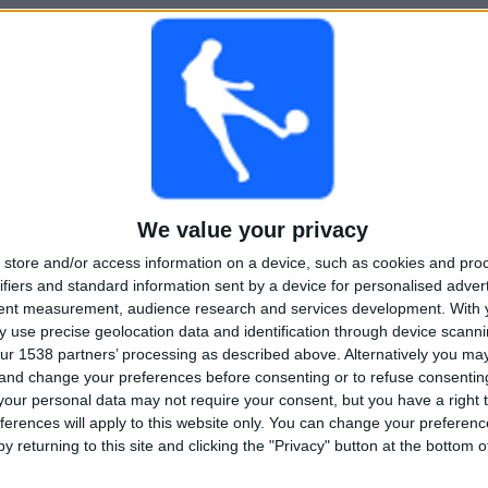
AUFEINANDERFOLGENDE
OHNE GRATIS-
TV-KANÄLE
PAY-TV-SPIELE
SPIEL
GESAMT
MAXIMAL
GESAMT
2
15
31
We value your privacy
BEWERBE
VS Kapfenberg
GEGNER
store and/or access information on a device, such as cookies and pro
RANKING NACH BEWERBEN
ifiers and standard information sent by a device for personalised adver
tent measurement, audience research and services development.
With 
2. Liga
163 (95,88%)
 use precise geolocation data and identification through device scanni
ÖFB Cup
7 (4,12%)
ur 1538 partners’ processing as described above. Alternatively you m
 and change your preferences before consenting or to refuse consentin
Gesamtes Ranking anzeigen
our personal data may not require your consent, but you have a right t
ferences will apply to this website only. You can change your preferen
y returning to this site and clicking the "Privacy" button at the bottom