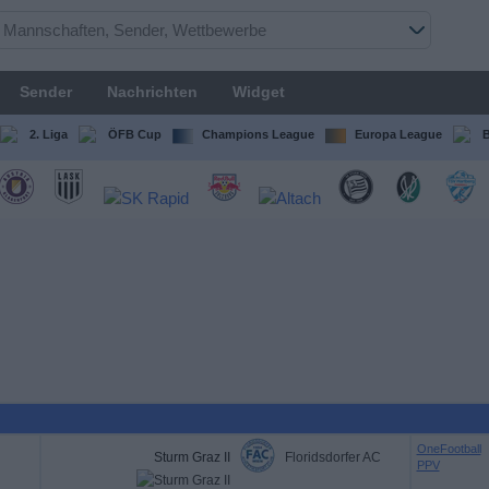
Sender
Nachrichten
Widget
2. Liga
ÖFB Cup
Champions League
Europa League
B
OneFootball
Sturm Graz II
Floridsdorfer AC
PPV