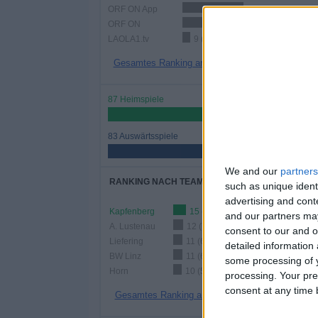
ORF ON App
73 (42,94%)
ORF ON
52 (30,59%)
LAOLA1.tv
9 (5,29%)
Gesamtes Ranking anzeigen
87 Heimspiele
51,18%
83 Auswärtsspiele
48,82%
We and our
partners
RANKING NACH TEAMS
such as unique ident
advertising and con
Kapfenberg
15 (8,82%)
and our partners may
A. Lustenau
12 (7,06%)
consent to our and o
Liefering
11 (6,47%)
detailed information
BW Linz
11 (6,47%)
some processing of y
Horn
10 (5,88%)
processing. Your pre
consent at any time b
Gesamtes Ranking anzeigen