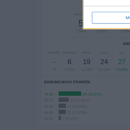
ANZAH
MONTAG
DIENSTAG
MITTWO
M
5
14
3
2,94%
8,24%
1,76%
ANZ
JÄNNER
FEBRUAR
MÄRZ
APRIL
MAI
-
6
19
24
27
- %
3,53%
11,18%
14,12%
15,88%
RANKING NACH STUNDEN
18:30
66 (38,82%)
18:10
30 (17,65%)
20:30
21 (12,35%)
18:00
21 (12,35%)
10:30
7 (4,12%)