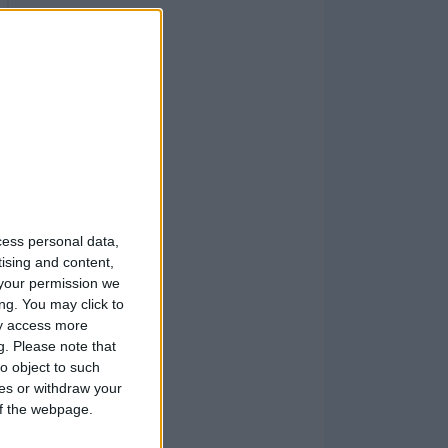
cess personal data,
tising and content,
your permission we
ng. You may click to
ay access more
g.
Please note that
o object to such
ces or withdraw your
 of the webpage.