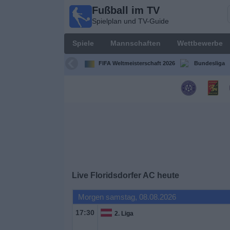
Fußball im TV
Fußball
Spielplan und TV-Guide
im TV
Spielplan
Spiele
Mannschaften
Wettbewerbe
und TV-
Guide
FIFA Weltmeisterschaft 2026
Bundesliga
Spiele
Mannschaften
Wettbewerbe
Sender
Live Floridsdorfer AC heute
Nachrichten
Morgen samstag, 08.08.2026
17:30
2. Liga
Widget