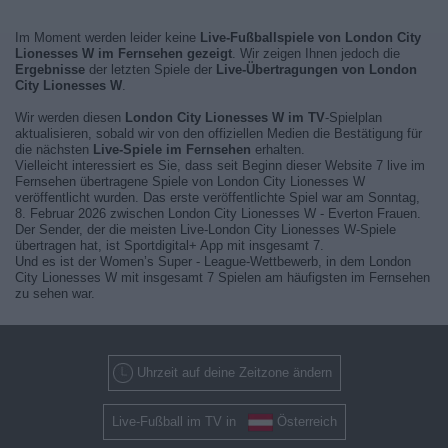
Im Moment werden leider keine
Live-Fußballspiele von London City
Lionesses W im Fernsehen gezeigt
. Wir zeigen Ihnen jedoch die
Ergebnisse
der letzten Spiele der
Live-Übertragungen von London
City Lionesses W
.
Wir werden diesen
London City Lionesses W im TV
-Spielplan
aktualisieren, sobald wir von den offiziellen Medien die Bestätigung für
die nächsten
Live-Spiele im Fernsehen
erhalten.
Vielleicht interessiert es Sie, dass seit Beginn dieser Website 7 live im
Fernsehen übertragene Spiele von London City Lionesses W
veröffentlicht wurden. Das erste veröffentlichte Spiel war am Sonntag,
8. Februar 2026 zwischen London City Lionesses W - Everton Frauen.
Der Sender, der die meisten Live-London City Lionesses W-Spiele
übertragen hat, ist Sportdigital+ App mit insgesamt 7.
Und es ist der Women’s Super - League-Wettbewerb, in dem London
City Lionesses W mit insgesamt 7 Spielen am häufigsten im Fernsehen
zu sehen war.
Uhrzeit auf deine Zeitzone ändern
Live-Fußball im TV in
Österreich