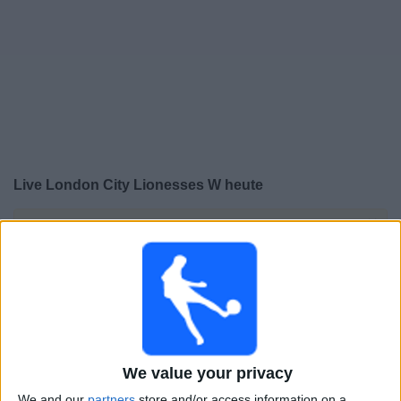
Live London City Lionesses W heute
×
London City Lionesses W:
Im Moment gibt es kein
Spiel im TV. Du kannst den Suchverlauf einsehen.
Samstag, 16.05.2026
14:00
Women’s Super - League
London City Lionesses W
We value your privacy
Aston Villa Frauen
We and our
partners
store and/or access information on a