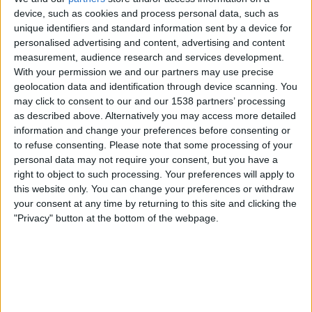
Sportdigital+ App
Sportdigital.de
device, such as cookies and process personal data, such as
unique identifiers and standard information sent by a device for
personalised advertising and content, advertising and content
Sonntag, 03.05.2026
measurement, audience research and services development.
13:00
Women’s Super - League
With your permission we and our partners may use precise
geolocation data and identification through device scanning. You
Tottenham Frauen
may click to consent to our and our 1538 partners’ processing
London City Lionesses W
as described above. Alternatively you may access more detailed
information and change your preferences before consenting or
Sportdigital+ App
Sportdigital.de
to refuse consenting.
Please note that some processing of your
personal data may not require your consent, but you have a
Sonntag, 29.03.2026
right to object to such processing. Your preferences will apply to
13:00
this website only. You can change your preferences or withdraw
Women’s Super - League
your consent at any time by returning to this site and clicking the
West Ham Frauen
"Privacy" button at the bottom of the webpage.
London City Lionesses W
Sportdigital+ App
Sportdigital.de
OneFootball PPV
Mehr Tage