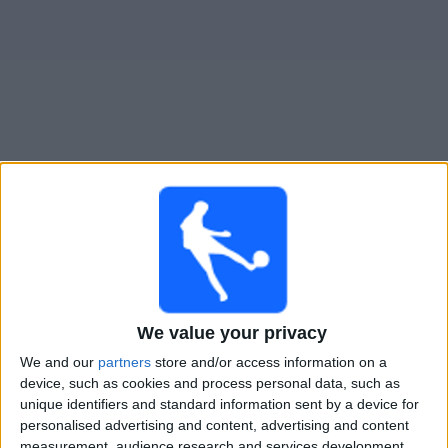
Live Freiburg II heute
heute samstag, 08.08.2026
14:00
Regionalliga West
Aalen
We value your privacy
Freiburg II
We and our
partners
store and/or access information on a
Leagues
OneFootball PPV
device, such as cookies and process personal data, such as
unique identifiers and standard information sent by a device for
personalised advertising and content, advertising and content
Samstag, 15.08.2026
measurement, audience research and services development.