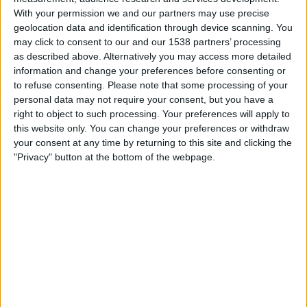
14:00
Regionalliga West
With your permission we and our partners may use precise
geolocation data and identification through device scanning. You
Freiburg II
may click to consent to our and our 1538 partners’ processing
KSV Hessen Kassel
as described above. Alternatively you may access more detailed
information and change your preferences before consenting or
OneFootball PPV
to refuse consenting.
Please note that some processing of your
personal data may not require your consent, but you have a
right to object to such processing. Your preferences will apply to
STATISTISCHE DATEN DES TEAMS FREIBURG II IM
this website only. You can change your preferences or withdraw
FERNSEHEN IN ÖSTERREICH
your consent at any time by returning to this site and clicking the
"Privacy" button at the bottom of the webpage.
Stand heute
08.08.2026
und seitdem diese Website die statistischen
Daten darüber sammelt, wann und wo die Spiele von
Fußball
des Teams
Freiburg II
in
Österreich
im Fernsehen ausgestrahlt werden, was am
06.08.2022
war, können wir folgende Daten angeben:
80
ÜBERTRAGENE SPIELE
8 Spiele im Free-TV
10%