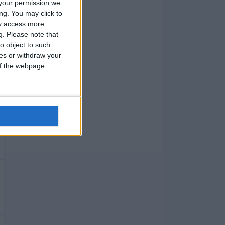
your permission we
ng. You may click to
ay access more
g.
Please note that
o object to such
ces or withdraw your
 of the webpage.
n