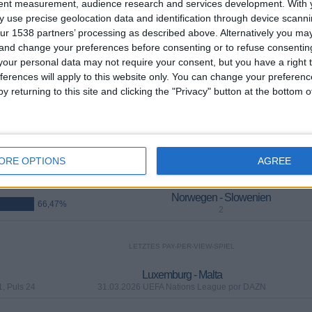
tent measurement, audience research and services development.
With 
 use precise geolocation data and identification through device scanni
Mehr Tage
ur 1538 partners’ processing as described above. Alternatively you m
 and change your preferences before consenting or to refuse consentin
our personal data may not require your consent, but you have a right t
LEAGUE IM FERNSEHEN IN ÖSTERREICH
ferences will apply to this website only. You can change your preferen
y returning to this site and clicking the "Privacy" button at the bottom
ese Webseite statistische Daten darüber sammelt, wann und wo die Spiele von
erreich
übertragen werden, was am
01.06.2022
begann, können wir die folgende
ORE OPTIONS
AGREE
AM HÄUFIGSTEN ÜBERTRAGENE PARTIE
Norwegen - Slowenien
66,47%
2
LETZTES PAY-PER-VIEW-SPIEL
Luxemburg - Malta
, Puls 24
31.03.2026 UEFA Nations League por DAZN