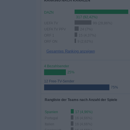
RANKING NACH KANÄLEN
DAZN
317 (92,42%)
UEFA TV
99 (28,86%)
UEFA TV PPV
24 (7%)
ORF 1
15 (4,37%)
ORF ON
9 (2,62%)
Gesamtes Ranking anzeigen
4 Bezahlsender
25%
12 Free-TV-Sender
75%
Rangliste der Teams nach Anzahl der Spiele
Spanien
17 (4,96%)
Portugal
16 (4,66%)
Italien
16 (4,66%)