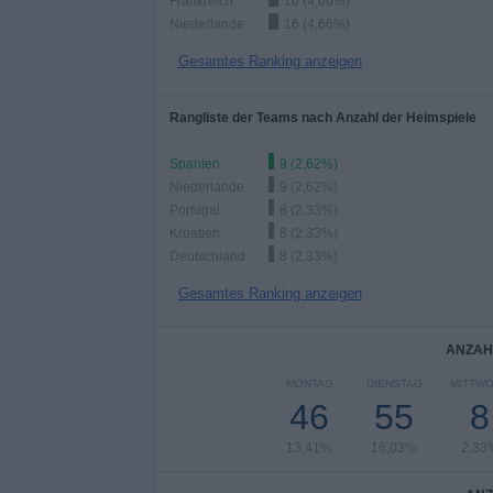
Frankreich
16 (4,66%)
Niederlande
16 (4,66%)
Gesamtes Ranking anzeigen
Rangliste der Teams nach Anzahl der Heimspiele
Spanien
9 (2,62%)
Niederlande
9 (2,62%)
Portugal
8 (2,33%)
Kroatien
8 (2,33%)
Deutschland
8 (2,33%)
Gesamtes Ranking anzeigen
ANZAH
MONTAG
DIENSTAG
MITTW
46
55
8
13,41%
16,03%
2,33