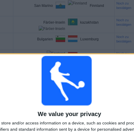
Noch zu
San Marino
Finnland
bestätigen
Noch zu
Färöer-Inseln
kazakhstan
bestätigen
Noch zu
Bulgarien
Luxemburg
bestätigen
Noch zu
England
Spanien
bestätigen
Noch zu
Tschechische Republik
Kroatien
bestätigen
Noch zu
Slowakei
Moldau
bestätigen
Noch zu
Nord Mazedonien
Schweiz
bestätigen
We value your privacy
Noch zu
store and/or access information on a device, such as cookies and pro
Albanien
Weißrussland
bestätigen
ifiers and standard information sent by a device for personalised adver