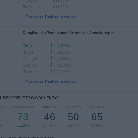
Kroatien
6 (1,75%)
Frankreich
6 (1,75%)
Gesamtes Ranking anzeigen
Rangliste der Teams nach Anzahl der Auswärtsspiele
Frankreich
9 (2,62%)
Italien
9 (2,62%)
Portugal
8 (2,33%)
Spanien
8 (2,33%)
Slowenien
7 (2,04%)
Gesamtes Ranking anzeigen
L DER SPIELE PRO WOCHENTAG
OCH
DONNERSTAG
FREITAG
SAMSTAG
SONNTAG
73
46
50
65
%
21,28%
13,41%
14,58%
18,95%