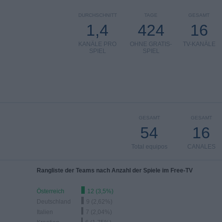
DURCHSCHNITT
TAGE
GESAMT
1,4
424
16
KANÄLE PRO
OHNE GRATIS-
TV-KANÄLE
SPIEL
SPIEL
GESAMT
GESAMT
54
16
Total equipos
CANALES
Rangliste der Teams nach Anzahl der Spiele im Free-TV
Österreich
12 (3,5%)
Deutschland
9 (2,62%)
Italien
7 (2,04%)