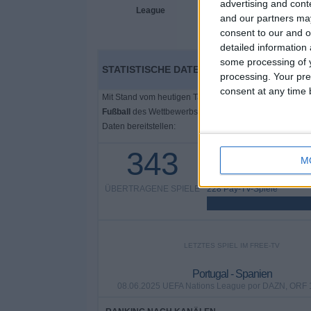
advertising and con
and our partners may
consent to our and o
detailed information
some processing of y
STATISTISCHE DATEN VON UEFA NATIONS 
processing. Your pre
consent at any time b
Mit Stand vom heutigen Tag
07.08.2026
und seitdem di
Fußball
des Wettbewerbs
UEFA Nations League
in
Öst
Daten bereitstellen:
343
M
115 Spiele im Free-TV
33,53%
ÜBERTRAGENE SPIELE
228 Pay-TV-Spiele
LETZTES SPIEL IM FREE-TV
Portugal - Spanien
08.06.2025 UEFA Nations League por DAZN, ORF 1