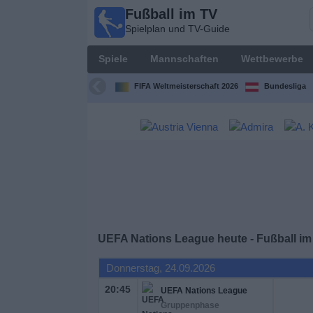
Fußball im TV
Fußball
Spielplan und TV-Guide
im TV
Spielplan
Spiele
Mannschaften
Wettbewerbe
und TV-
Guide
FIFA Weltmeisterschaft 2026
Bundesliga
Spiele
Mannschaften
Wettbewerbe
Sender
UEFA Nations League heute - Fußball im
Nachrichten
Donnerstag, 24.09.2026
20:45
UEFA Nations League
Widget
Gruppenphase