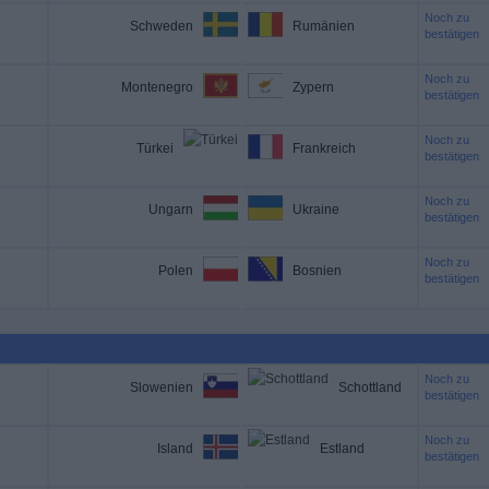
Noch zu
Schweden
Rumänien
bestätigen
Noch zu
Montenegro
Zypern
bestätigen
Noch zu
Türkei
Frankreich
bestätigen
Noch zu
Ungarn
Ukraine
bestätigen
Noch zu
Polen
Bosnien
bestätigen
Noch zu
Slowenien
Schottland
bestätigen
Noch zu
Island
Estland
bestätigen