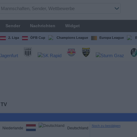
Sender
Nachrichten
Widget
2. Liga
ÖFB Cup
Champions League
Europa League
B
 TV
Noch zu bestätigen
Niederlande
Deutschland