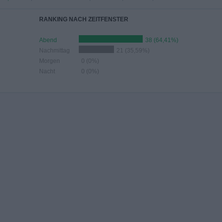
RANKING NACH ZEITFENSTER
Abend
38 (64,41%)
Nachmittag
21 (35,59%)
Morgen
0 (0%)
Nacht
0 (0%)