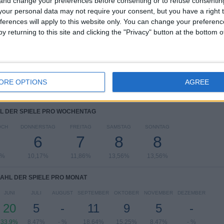
 and change your preferences before consenting or to refuse consentin
RANKING NACH BEWERBEN
our personal data may not require your consent, but you have a right t
ferences will apply to this website only. You can change your preferen
UEFA EURO 2028
14 (23,73%)
y returning to this site and clicking the "Privacy" button at the bottom
UEFA Nations League
14 (23,73%)
FIFA Weltmeisterschaft 2026
10 (16,95%)
Freundschaftsspiel
8 (13,56%)
UEFA U21-EM
5 (8,47%)
ORE OPTIONS
AGREE
Gesamtes Ranking anzeigen
L DER SPIELE PRO WOCHENTAG
OCH
DONNERSTAG
FREITAG
SAMSTAG
SONNTAG
6
7
8
8
6%
10,17%
11,86%
13,56%
13,56%
AHL DER SPIELE PRO MONAT
JUNI
JULI
AUGUST
SEPTEMBER
OKTOBER
NOVEMBER
DEZEMBER
20
5
-
11
9
5
-
33,9%
8,47%
- %
18,64%
15,25%
8,47%
- %