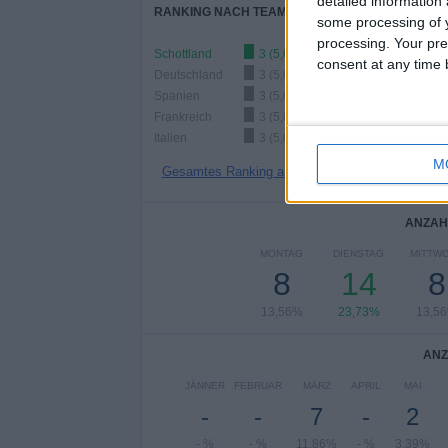
detailed information
RANKING NACH TEAMS
some processing of y
processing. Your pre
Schottland
3 (5,08%)
consent at any time b
Deutschland
3 (5,08%)
Spanien
3 (5,08%)
Frankreich
3 (5,08%)
Italien
3 (5,08%)
M
Gesamtes Ranking anzeigen
ANZAH
MONTAG
DIENSTAG
MITTW
8
14
8
13,56%
23,73%
13,5
ANZ
JÄNNER
FEBRUAR
MÄRZ
APRIL
MAI
-
-
7
-
2
- %
- %
11,86%
- %
3,39%