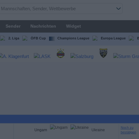
Sender
Nachrichten
Widget
2. Liga
ÖFB Cup
Champions League
Europa League
B
Noch zu
Ungarn
Ukraine
bestätigen