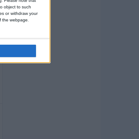
g.
Please note that
o object to such
ces or withdraw your
 of the webpage.