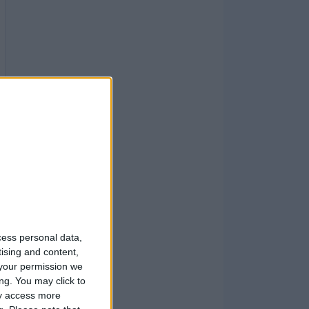
cess personal data,
tising and content,
your permission we
ng. You may click to
ay access more