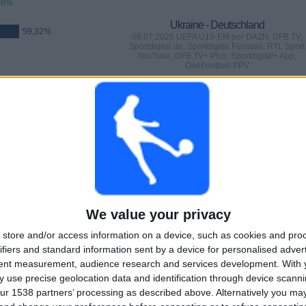
68%
Ukraine - Deutschland
59,32%
08.07.2026 UEFA U19-EM por DAZN, DFB TV,
Sportdigital.de, Sportdigital Fussball, RTL Sport
YouTube, DFB.TV+ Plus, Sportdigital+ App,
OneFootball PPV
SPIELE
TAGE
GESAMT
%)
0
30
18
AUFEINANDERFOLGENDE
OHNE GRATIS-
TV-KANÄLE
PAY-TV-SPIELE
SPIEL
We value your privacy
store and/or access information on a device, such as cookies and pro
GESAMT
MAXIMAL
GESAMT
ifiers and standard information sent by a device for personalised adver
7
3
31
tent measurement, audience research and services development.
With 
 use precise geolocation data and identification through device scanni
BEWERBE
VS Schottland
GEGNER
ur 1538 partners’ processing as described above. Alternatively you m