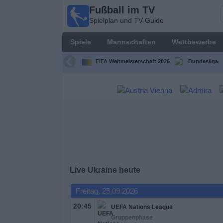
Fußball im TV
Fußball
Spielplan und TV-Guide
im TV
Spielplan
Spiele
Mannschaften
Wettbewerbe
und TV-
Guide
FIFA Weltmeisterschaft 2026
Bundesliga
Spiele
Mannschaften
Wettbewerbe
Sender
Live Ukraine heute
Nachrichten
Freitag, 25.09.2026
20:45
UEFA Nations League
Widget
Gruppenphase