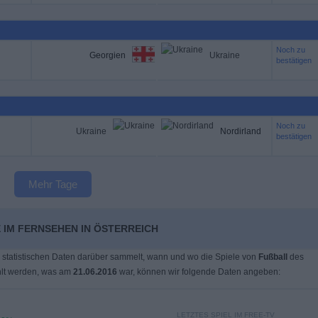
Noch zu
Georgien
Ukraine
bestätigen
Noch zu
Ukraine
Nordirland
bestätigen
Mehr Tage
 IM FERNSEHEN IN ÖSTERREICH
 statistischen Daten darüber sammelt, wann und wo die Spiele von
Fußball
des
lt werden, was am
21.06.2016
war, können wir folgende Daten angeben:
LETZTES SPIEL IM FREE-TV