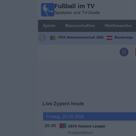
Fußball im TV
Fußball
Spielplan und TV-Guide
im TV
Spielplan
Spiele
Mannschaften
Wettbewerbe
und TV-
Guide
FIFA Weltmeisterschaft 2026
Bundesliga
Spiele
Mannschaften
Wettbewerbe
Sender
Live Zypern heute
Nachrichten
Freitag, 25.09.2026
20:45
UEFA Nations League
Widget
Gruppenphase