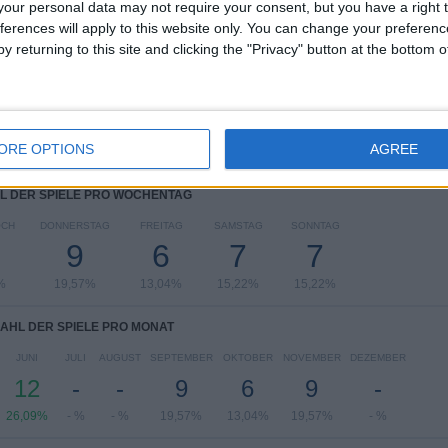
our personal data may not require your consent, but you have a right t
Freundschaftsspiel
14 (30,43%)
ferences will apply to this website only. You can change your preferen
UEFA Nations League
12 (26,09%)
y returning to this site and clicking the "Privacy" button at the bottom
UEFA EURO 2028
8 (17,39%)
FIFA Weltmeisterschaft 2026
8 (17,39%)
UEFA U21-EM
2 (4,35%)
Gesamtes Ranking anzeigen
ORE OPTIONS
AGREE
L DER SPIELE PRO WOCHENTAG
OCH
DONNERSTAG
FREITAG
SAMSTAG
SONNTAG
9
6
7
7
%
19,57%
13,04%
15,22%
15,22%
AHL DER SPIELE PRO MONAT
JUNI
JULI
AUGUST
SEPTEMBER
OKTOBER
NOVEMBER
DEZEMBER
12
-
-
9
6
9
-
26,09%
- %
- %
19,57%
13,04%
19,57%
- %