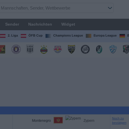
Sender
Nachrichten
Widget
2. Liga
ÖFB Cup
Champions League
Europa League
B
Noch zu
Montenegro
Zypern
bestätigen