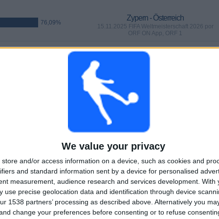
Zypern - Österreich
76,09%
15.11.2025 FIFA Weltmeisterschaft 2026 por
ORF ON App, ORF 1
SPIELE
TAGE
GESAMT
 (86,96%)
5
264
12
AUFEINANDERFOLGENDE
OHNE GRATIS-
TV-KANÄLE
PAY-TV-SPIELE
SPIEL
We value your privacy
GESAMT
MAXIMAL
GESAMT
store and/or access information on a device, such as cookies and pro
7
4
23
ifiers and standard information sent by a device for personalised adver
tent measurement, audience research and services development.
With 
BEWERBE
VS Kosovo
GEGNER
 use precise geolocation data and identification through device scanni
ur 1538 partners’ processing as described above. Alternatively you m
RANKING NACH BEWERBEN
 and change your preferences before consenting or to refuse consentin