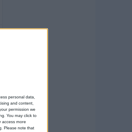
cess personal data,
tising and content,
your permission we
ng. You may click to
ay access more
g.
Please note that