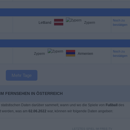
Noch zu
Lettland
Zypern
bestätigen
Noch zu
Zypern
Armenien
bestätigen
Mehr Tage
IM FERNSEHEN IN ÖSTERREICH
 statistischen Daten darüber sammelt, wann und wo die Spiele von
Fußball
des
lt werden, was am
02.06.2022
war, können wir folgende Daten angeben:
LETZTES SPIEL IM FREE-TV