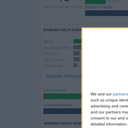
23,91%
ÜBERTRAGENE SPIELE
35 Pay-TV-Spiele
RANKING NACH KANÄLEN
DAZN
40
OneFootball PPV
9 (19,57%)
UEFA TV
5 (10,87%)
UEFA TV PPV
5 (10,87%)
ORF ON App
3 (6,52%)
Gesamtes Ranking anzeigen
23 Heimspiele
We and our
partners
50%
such as unique ident
23 Auswärtsspiele
advertising and con
50%
and our partners may
consent to our and o
RANKING NACH TEAMS
detailed information