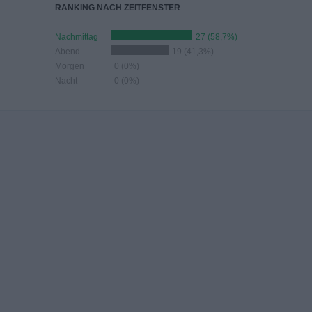
RANKING NACH ZEITFENSTER
Nachmittag
27 (58,7%)
Abend
19 (41,3%)
Morgen
0 (0%)
Nacht
0 (0%)