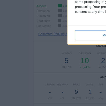
some processing of y
Kosovo
4 (8,7%)
processing. Your pre
Österreich
4 (8,7%)
consent at any time b
Rumänien
4 (8,7%)
Nordirland
3 (6,52%)
San Marino
3 (6,52%)
Gesamtes Ranking anzeigen
M
ANZAH
MONTAG
DIENSTAG
MITTW
5
10
2
10,87%
21,74%
4,35
ANZ
JÄNNER
FEBRUAR
MÄRZ
APRIL
MAI
-
-
9
1
-
- %
- %
19,57%
2,17%
- %