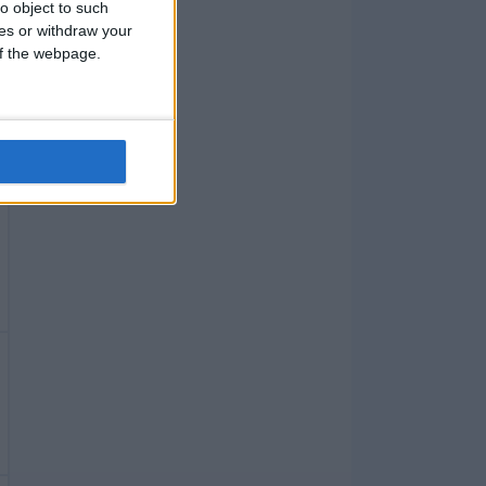
o object to such
ces or withdraw your
 of the webpage.