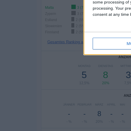
some processing of y
Malta
3 (7,5%)
processing. Your pre
Zypern
3 (7,5%)
consent at any time b
Estland
2 (5%)
Slowenien
2 (5%)
Finnland
2 (5%)
Gesamtes Ranking anzeigen
M
ANZAH
MONTAG
DIENSTAG
MITTW
5
8
3
12,5%
20%
7,5
ANZ
JÄNNER
FEBRUAR
MÄRZ
APRIL
MAI
-
-
8
-
-
- %
- %
20%
- %
- %