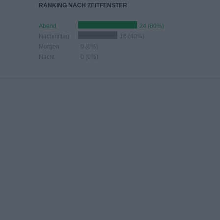
RANKING NACH ZEITFENSTER
Abend
24 (60%)
Nachmittag
16 (40%)
Morgen
0 (0%)
Nacht
0 (0%)