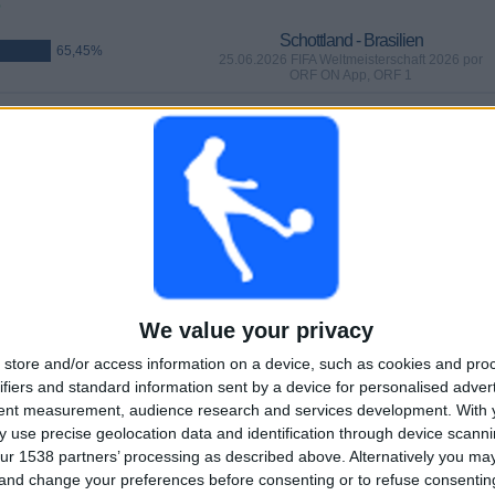
%
Schottland - Brasilien
65,45%
25.06.2026 FIFA Weltmeisterschaft 2026 por
ORF ON App, ORF 1
SPIELE
TAGE
GESAMT
,73%)
0
43
16
AUFEINANDERFOLGENDE
OHNE GRATIS-
TV-KANÄLE
PAY-TV-SPIELE
SPIEL
We value your privacy
GESAMT
MAXIMAL
GESAMT
store and/or access information on a device, such as cookies and pro
10
4
33
ifiers and standard information sent by a device for personalised adver
tent measurement, audience research and services development.
With 
BEWERBE
VS Österreich
GEGNER
 use precise geolocation data and identification through device scanni
ur 1538 partners’ processing as described above. Alternatively you m
RANKING NACH BEWERBEN
 and change your preferences before consenting or to refuse consentin