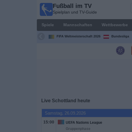
Fußball im TV
Fußball
Spielplan und TV-Guide
im TV
Spielplan
Spiele
Mannschaften
Wettbewerbe
und TV-
Guide
FIFA Weltmeisterschaft 2026
Bundesliga
Spiele
Mannschaften
Wettbewerbe
Sender
Live Schottland heute
Nachrichten
Samstag, 26.09.2026
15:00
UEFA Nations League
Widget
Gruppenphase