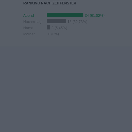
RANKING NACH ZEITFENSTER
Abend
34 (61,82%)
Nachmittag
18 (32,73%)
Nacht
3 (5,45%)
Morgen
0 (0%)