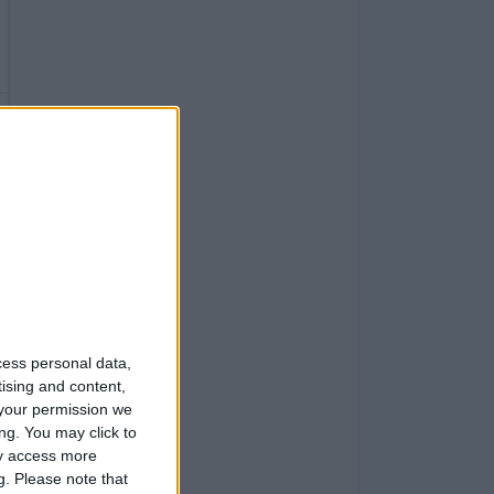
cess personal data,
tising and content,
your permission we
ng. You may click to
ay access more
g.
Please note that