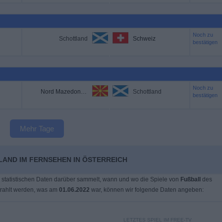
Noch zu
Schottland
Schweiz
bestätigen
Noch zu
Nord Mazedonien
Schottland
bestätigen
Mehr Tage
LAND IM FERNSEHEN IN ÖSTERREICH
 statistischen Daten darüber sammelt, wann und wo die Spiele von
Fußball
des
rahlt werden, was am
01.06.2022
war, können wir folgende Daten angeben:
LETZTES SPIEL IM FREE-TV