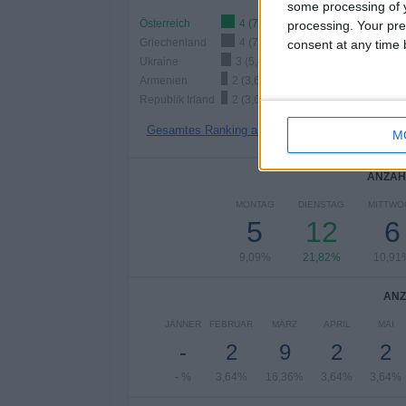
some processing of y
Österreich
4 (7,27%)
processing. Your pre
Griechenland
4 (7,27%)
consent at any time b
Ukraine
3 (5,45%)
Armenien
2 (3,64%)
Republik Irland
2 (3,64%)
Gesamtes Ranking anzeigen
M
ANZAH
MONTAG
DIENSTAG
MITTWO
5
12
6
9,09%
21,82%
10,91
ANZ
JÄNNER
FEBRUAR
MÄRZ
APRIL
MAI
-
2
9
2
2
- %
3,64%
16,36%
3,64%
3,64%