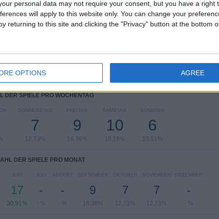
our personal data may not require your consent, but you have a right t
UEFA Nations League
14 (25,45%)
ferences will apply to this website only. You can change your preferen
Freundschaftsspiel
12 (21,82%)
y returning to this site and clicking the "Privacy" button at the bottom
UEFA EURO 2028
11 (20%)
FIFA Weltmeisterschaft 2026
10 (18,18%)
UEFA Nations League Women
3 (5,45%)
Gesamtes Ranking anzeigen
ORE OPTIONS
AGREE
L DER SPIELE PRO WOCHENTAG
CH
DONNERSTAG
FREITAG
SAMSTAG
SONNTAG
7
9
10
6
%
12,73%
16,36%
18,18%
10,91%
AHL DER SPIELE PRO MONAT
JUNI
JULI
AUGUST
SEPTEMBER
OKTOBER
NOVEMBER
DEZEMBER
17
-
-
9
7
7
-
30,91%
- %
- %
16,36%
12,73%
12,73%
- %