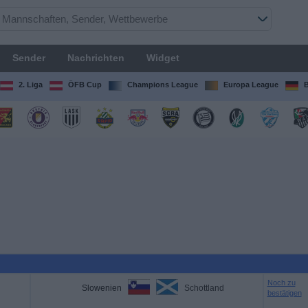
Sender
Nachrichten
Widget
2. Liga
ÖFB Cup
Champions League
Europa League
B
Noch zu
Slowenien
Schottland
bestätigen