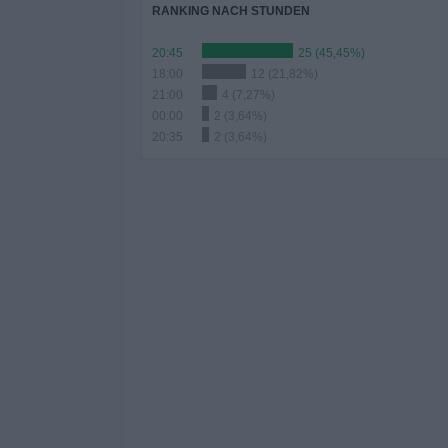
RANKING NACH STUNDEN
20:45
25 (45,45%)
18:00
12 (21,82%)
21:00
4 (7,27%)
00:00
2 (3,64%)
20:35
2 (3,64%)