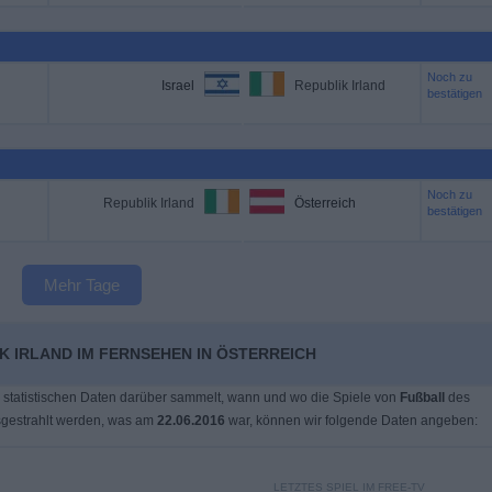
Noch zu
Israel
Republik Irland
bestätigen
Noch zu
Republik Irland
Österreich
bestätigen
Mehr Tage
K IRLAND IM FERNSEHEN IN ÖSTERREICH
 statistischen Daten darüber sammelt, wann und wo die Spiele von
Fußball
des
gestrahlt werden, was am
22.06.2016
war, können wir folgende Daten angeben:
LETZTES SPIEL IM FREE-TV