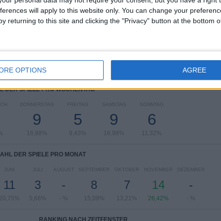
our personal data may not require your consent, but you have a right t
UEFA Nations League
14 (26,42%)
ferences will apply to this website only. You can change your preferen
Freundschaftsspiel
12 (22,64%)
y returning to this site and clicking the "Privacy" button at the bottom
UEFA EURO 2028
9 (16,98%)
FIFA Weltmeisterschaft 2026
7 (13,21%)
FIFA U-17 Weltmeisterschaft
5 (9,43%)
Gesamtes Ranking anzeigen
ORE OPTIONS
AGREE
L DER SPIELE PRO WOCHENTAG
OCH
DONNERSTAG
FREITAG
SAMSTAG
SONNTAG
9
5
9
6
%
16,98%
9,43%
16,98%
11,32%
AHL DER SPIELE PRO MONAT
JUNI
JULI
AUGUST
SEPTEMBER
OKTOBER
NOVEMBER
DEZEMBER
11
3
-
8
7
14
-
20,75%
5,66%
- %
15,09%
13,21%
26,42%
- %
RANKING NACH ZEITFENSTER