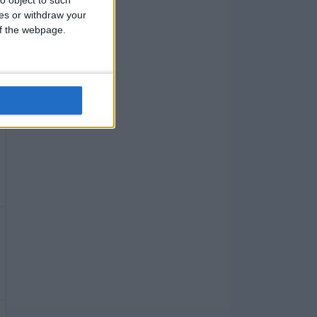
o object to such
ces or withdraw your
 of the webpage.