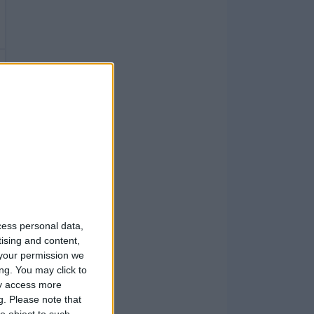
cess personal data,
tising and content,
your permission we
ng. You may click to
ay access more
g.
Please note that