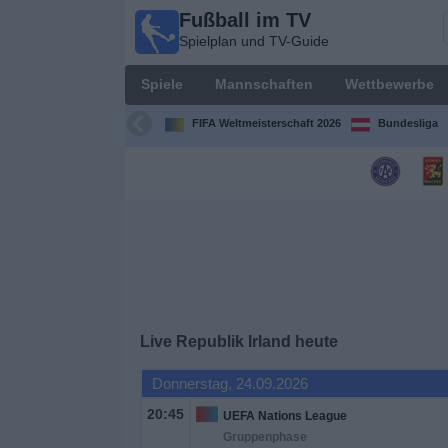
Fußball im TV
Fußball
Spielplan und TV-Guide
im TV
Spielplan
Spiele
Mannschaften
Wettbewerbe
und TV-
Guide
FIFA Weltmeisterschaft 2026
Bundesliga
Spiele
Mannschaften
Wettbewerbe
Sender
Live Republik Irland heute
Nachrichten
Donnerstag, 24.09.2026
20:45
UEFA Nations League
Widget
Gruppenphase