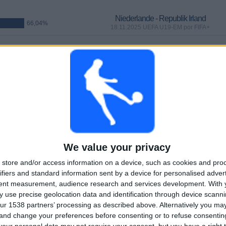
Niederlande - Republik Irland
66,04%
18.11.2025 UEFA U19-EM por FIFA+
SPIELE
TAGE
GESAMT
5,47%)
3
264
13
AUFEINANDERFOLGENDE
OHNE GRATIS-
TV-KANÄLE
PAY-TV-SPIELE
SPIEL
We value your privacy
GESAMT
MAXIMAL
GESAMT
store and/or access information on a device, such as cookies and pro
8
4
32
ifiers and standard information sent by a device for personalised adver
tent measurement, audience research and services development.
With 
BEWERBE
VS Armenien
GEGNER
 use precise geolocation data and identification through device scanni
ur 1538 partners’ processing as described above. Alternatively you m
RANKING NACH BEWERBEN
 and change your preferences before consenting or to refuse consentin