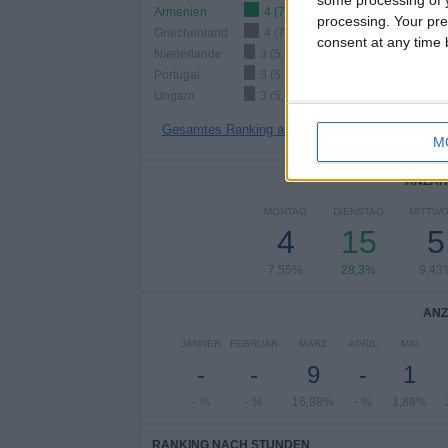
some processing of y
Armenien
4 (7,55%)
processing. Your pre
Griechenland
4 (7,55%)
consent at any time b
Niederlande
3 (5,66%)
Portugal
3 (5,66%)
Ungarn
3 (5,66%)
Gesamtes Ranking anzeigen
M
ANZAH
MONTAG
DIENSTAG
MITTW
4
15
5
7,55%
28,3%
9,43
ANZ
JÄNNER
FEBRUAR
MÄRZ
APRIL
MAI
-
-
9
-
1
- %
- %
16,98%
- %
1,89%
RANKING NACH STUNDEN