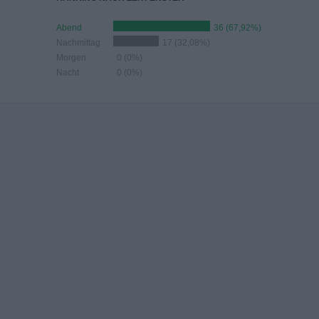
Abend
36 (67,92%)
Nachmittag
17 (32,08%)
Morgen
0 (0%)
Nacht
0 (0%)