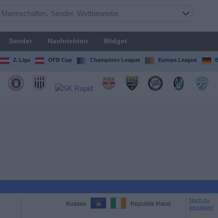
Sender
Nachrichten
Widget
2. Liga
ÖFB Cup
Champions League
Europa League
B
Noch zu
Kosovo
Republik Irland
bestätigen