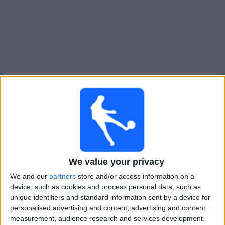
Live CA Huracán heute
Sonntag, 09.08.2026
20:00
Liga Profesional
Torneo Clausura
We value your privacy
San Lorenzo
We and our
partners
store and/or access information on a
CA Huracán
device, such as cookies and process personal data, such as
unique identifiers and standard information sent by a device for
Fanatiz (Live ansehen)
personalised advertising and content, advertising and content
measurement, audience research and services development.