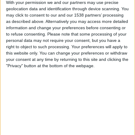
With your permission we and our partners may use precise
STATISTISCHE DATEN DES TEAMS CA HURACÁN IM
geolocation data and identification through device scanning. You
FERNSEHEN IN ÖSTERREICH
may click to consent to our and our 1538 partners’ processing
as described above. Alternatively you may access more detailed
Stand heute
07.08.2026
und seitdem diese Website die statistischen
information and change your preferences before consenting or
Daten darüber sammelt, wann und wo die Spiele von
Fußball
des Teams
to refuse consenting.
Please note that some processing of your
CA Huracán
in
Österreich
im Fernsehen ausgestrahlt werden, was am
personal data may not require your consent, but you have a
28.01.2018
war, können wir folgende Daten angeben:
right to object to such processing. Your preferences will apply to
184
this website only. You can change your preferences or withdraw
your consent at any time by returning to this site and clicking the
"Privacy" button at the bottom of the webpage.
ÜBERTRAGENE SPIELE
6 Spiele im Free-TV
3,26%
178 Pay-TV-Spiele
96,74%
LETZTES SPIEL IM FREE-TV
CA Huracán - Platense
17.07.2026 Freundschaftsspiel por LPF Play
RANKING NACH KANÄLEN