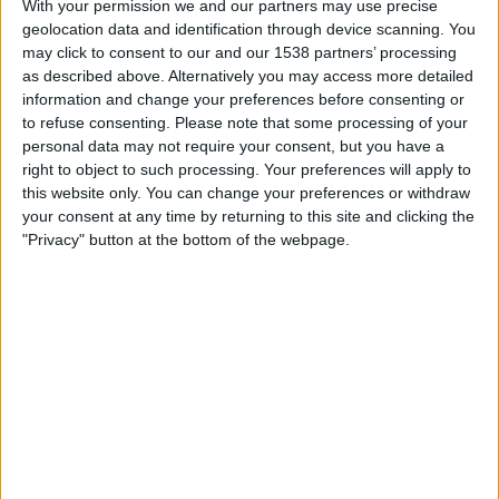
With your permission we and our partners may use precise
STATISTISCHE DATEN DES TEAMS BANFIELD IM
geolocation data and identification through device scanning. You
FERNSEHEN IN ÖSTERREICH
may click to consent to our and our 1538 partners’ processing
as described above. Alternatively you may access more detailed
Stand heute
09.08.2026
und seitdem diese Website die statistischen
information and change your preferences before consenting or
Daten darüber sammelt, wann und wo die Spiele von
Fußball
des Teams
to refuse consenting.
Please note that some processing of your
Banfield
in
Österreich
im Fernsehen ausgestrahlt werden, was am
personal data may not require your consent, but you have a
28.08.2016
war, können wir folgende Daten angeben:
right to object to such processing. Your preferences will apply to
this website only. You can change your preferences or withdraw
180
your consent at any time by returning to this site and clicking the
"Privacy" button at the bottom of the webpage.
ÜBERTRAGENE SPIELE
3 Spiele im Free-TV
1,67%
177 Pay-TV-Spiele
98,33%
LETZTES SPIEL IM FREE-TV
Banfield - Racing Avellaneda
11.10.2025 Liga Profesional por Sportdigital.de, Sportdigital Fussball,
Sportdigital+ App, Fanatiz, OneFootball PPV