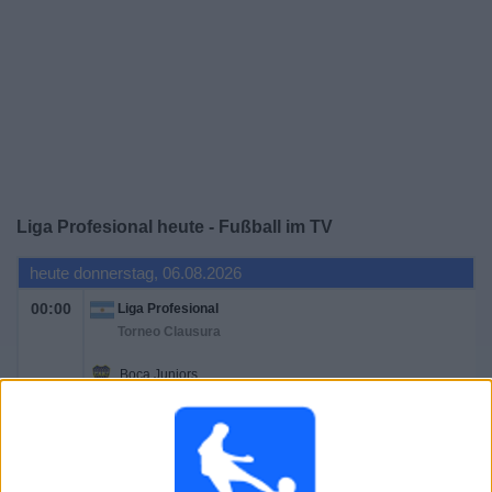
Liga Profesional heute - Fußball im TV
heute donnerstag, 06.08.2026
00:00
Liga Profesional
Torneo Clausura
Boca Juniors
Estudiantes LP
OneFootball PPV
Sportdigital+ App
Sportdigital.de
Fanatiz (Live ansehen)
Sportdigital Fussball