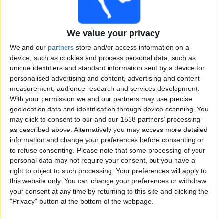
02:15
Liga Profesional
Torneo Clausura
We value your privacy
Tigre
We and our
partners
store and/or access information on a
Belgrano
device, such as cookies and process personal data, such as
unique identifiers and standard information sent by a device for
Fanatiz (Live ansehen)
personalised advertising and content, advertising and content
measurement, audience research and services development.
Morgen freitag, 07.08.2026
With your permission we and our partners may use precise
geolocation data and identification through device scanning. You
00:00
Liga Profesional
may click to consent to our and our 1538 partners’ processing
Torneo Clausura
as described above. Alternatively you may access more detailed
information and change your preferences before consenting or
Unión Santa Fe
to refuse consenting.
Please note that some processing of your
Lanús
personal data may not require your consent, but you have a
Fanatiz (Live ansehen)
right to object to such processing. Your preferences will apply to
this website only. You can change your preferences or withdraw
your consent at any time by returning to this site and clicking the
STATISTISCHE DATEN VON LIGA PROFESIONAL IM
"Privacy" button at the bottom of the webpage.
FERNSEHEN IN ÖSTERREICH