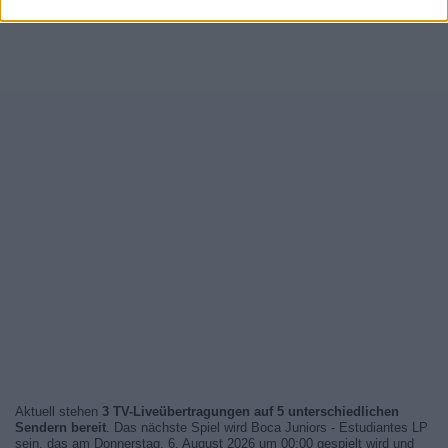
Aktuell stehen
3 TV-Liveübertragungen auf 5 unterschiedlichen
Sendern bereit
. Das nächste Spiel wird Boca Juniors - Estudiantes LP
sein, das am Donnerstag, 6. August 2026 um 00:00 gespielt wird und