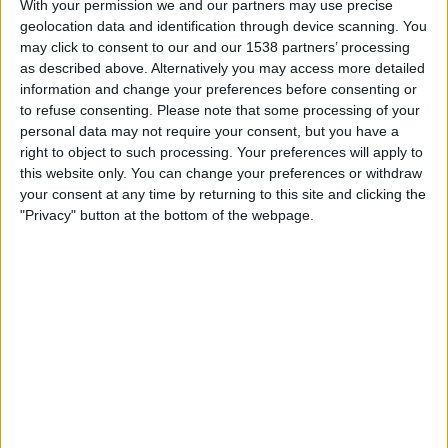
With your permission we and our partners may use precise
STATISTISCHE DATEN DES TEAMS INDEPENDIENTE IM
geolocation data and identification through device scanning. You
FERNSEHEN IN ÖSTERREICH
may click to consent to our and our 1538 partners’ processing
as described above. Alternatively you may access more detailed
Stand heute
08.08.2026
und seitdem diese Website die statistischen
information and change your preferences before consenting or
Daten darüber sammelt, wann und wo die Spiele von
Fußball
des Teams
to refuse consenting.
Please note that some processing of your
Independiente
in
Österreich
im Fernsehen ausgestrahlt werden, was am
personal data may not require your consent, but you have a
15.09.2016
war, können wir folgende Daten angeben:
right to object to such processing. Your preferences will apply to
this website only. You can change your preferences or withdraw
188
your consent at any time by returning to this site and clicking the
"Privacy" button at the bottom of the webpage.
ÜBERTRAGENE SPIELE
9 Spiele im Free-TV
4,79%
179 Pay-TV-Spiele
95,21%
LETZTES SPIEL IM FREE-TV
Independiente - Vélez Sarsfield
31.01.2026 Liga Profesional por DAZN, Sportdigital Fussball,
Sportdigital.de, Sportdigital+ App, Fanatiz, OneFootball PPV