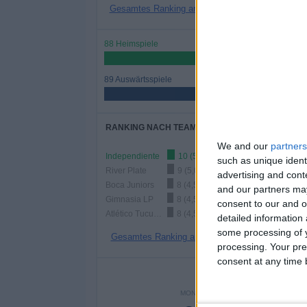
Gesamtes Ranking anzeigen
88 Heimspiele
49,72%
89 Auswärtsspiele
50,28%
RANKING NACH TEAMS
We and our
partners
Independiente
10 (5,65%)
such as unique ident
River Plate
9 (5,08%)
advertising and con
Boca Juniors
8 (4,52%)
and our partners may
Gimnasia LP
8 (4,52%)
consent to our and o
Atlético Tucumán
8 (4,52%)
detailed information
some processing of y
Gesamtes Ranking anzeigen
processing. Your pre
consent at any time b
ANZAH
MONTAG
DIENSTAG
MITTW