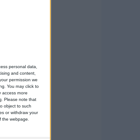
cess personal data,
tising and content,
your permission we
ng. You may click to
ay access more
g.
Please note that
o object to such
ces or withdraw your
 of the webpage.