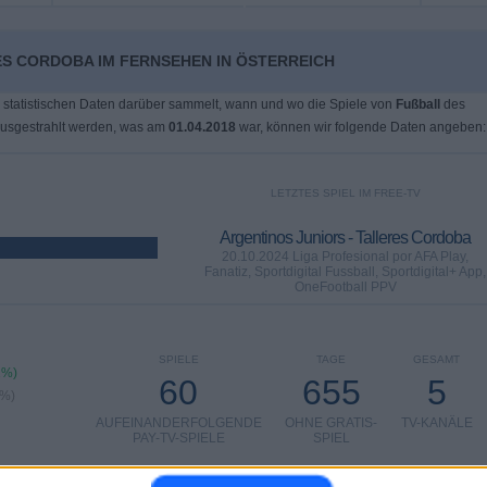
ES CORDOBA IM FERNSEHEN IN ÖSTERREICH
 statistischen Daten darüber sammelt, wann und wo die Spiele von
Fußball
des
usgestrahlt werden, was am
01.04.2018
war, können wir folgende Daten angeben:
LETZTES SPIEL IM FREE-TV
Argentinos Juniors - Talleres Cordoba
20.10.2024 Liga Profesional por AFA Play,
Fanatiz, Sportdigital Fussball, Sportdigital+ App,
OneFootball PPV
SPIELE
TAGE
GESAMT
1%)
60
655
5
8%)
AUFEINANDERFOLGENDE
OHNE GRATIS-
TV-KANÄLE
PAY-TV-SPIELE
SPIEL