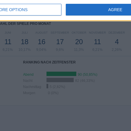
0
10
15
38
61
ORE OPTIONS
AGREE
5%
5,65%
8,47%
21,47%
34,46%
AHL DER SPIELE PRO MONAT
JUNI
JULI
AUGUST
SEPTEMBER
OKTOBER
NOVEMBER
DEZEMBER
11
18
16
17
20
11
4
6,21%
10,17%
9,04%
9,6%
11,3%
6,21%
2,26%
RANKING NACH ZEITFENSTER
Abend
90 (50,85%)
Nacht
82 (46,33%)
Nachmittag
5 (2,82%)
Morgen
0 (0%)