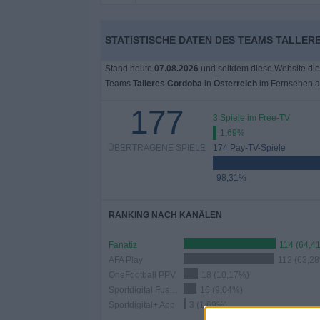
STATISTISCHE DATEN DES TEAMS TALLER
Stand heute
07.08.2026
und seitdem diese Website die
Teams
Talleres Cordoba
in
Österreich
im Fernsehen a
177
3 Spiele im Free-TV
1,69%
ÜBERTRAGENE SPIELE
174 Pay-TV-Spiele
98,31%
RANKING NACH KANÄLEN
Fanatiz
114 (64,4
AFA Play
112 (63,2
OneFootball PPV
18 (10,17%)
Sportdigital Fussball
16 (9,04%)
Sportdigital+ App
3 (1,69%)