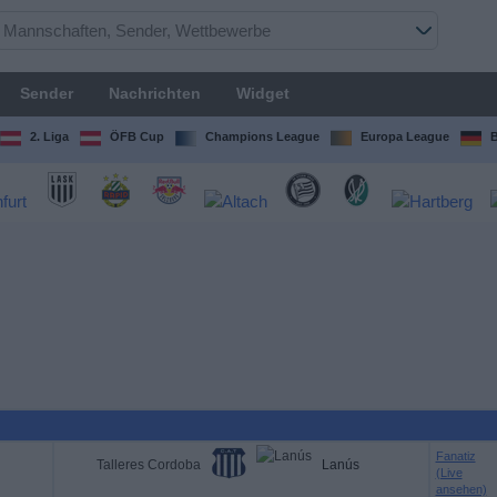
Sender
Nachrichten
Widget
2. Liga
ÖFB Cup
Champions League
Europa League
B
Fanatiz
Talleres Cordoba
Lanús
(Live
ansehen)