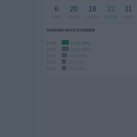
6
20
18
22
11
3,59%
11,98%
10,78%
13,17%
6,59%
RANKING NACH STUNDEN
21:00
19 (11,38%)
00:00
19 (11,38%)
01:30
14 (8,38%)
23:00
12 (7,19%)
01:00
12 (7,19%)