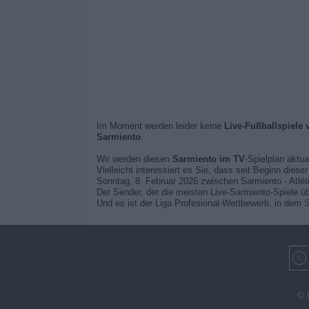
Im Moment werden leider keine
Live-Fußballspiele
Sarmiento
.
Wir werden diesen
Sarmiento im TV
-Spielplan aktua
Vielleicht interessiert es Sie, dass seit Beginn dies
Sonntag, 8. Februar 2026 zwischen Sarmiento - Atlé
Der Sender, der die meisten Live-Sarmiento-Spiele üb
Und es ist der Liga Profesional-Wettbewerb, in dem
© 