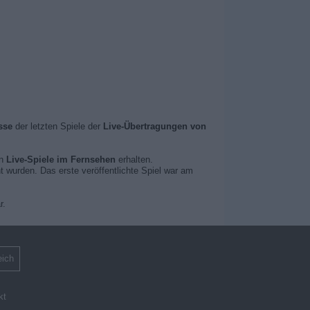
sse
der letzten Spiele der
Live-Übertragungen von
en
Live-Spiele im Fernsehen
erhalten.
ht wurden. Das erste veröffentlichte Spiel war am
r.
eich
kt