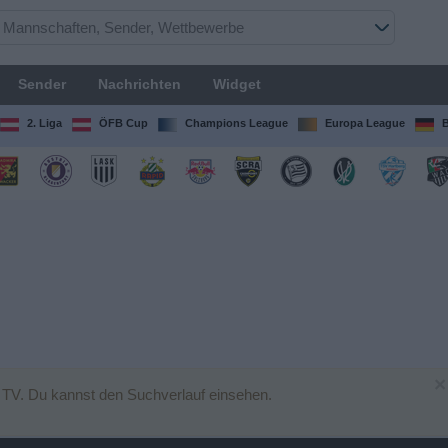
Sender
Nachrichten
Widget
2. Liga
ÖFB Cup
Champions League
Europa League
B
×
 TV. Du kannst den Suchverlauf einsehen.