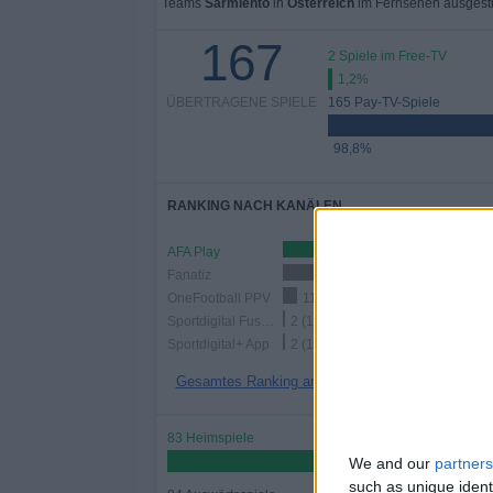
Teams
Sarmiento
in
Österreich
im Fernsehen ausgest
167
2 Spiele im Free-TV
1,2%
ÜBERTRAGENE SPIELE
165 Pay-TV-Spiele
98,8%
RANKING NACH KANÄLEN
AFA Play
112 (67,
Fanatiz
110 (65,
OneFootball PPV
11 (6,59%)
Sportdigital Fussball
2 (1,2%)
Sportdigital+ App
2 (1,2%)
Gesamtes Ranking anzeigen
83 Heimspiele
49,7%
We and our
partners
such as unique ident