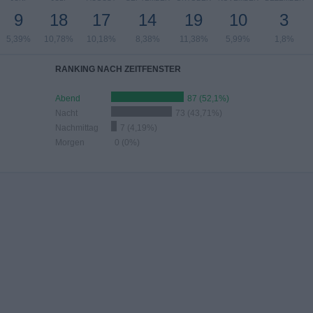
9
18
17
14
19
10
3
5,39%
10,78%
10,18%
8,38%
11,38%
5,99%
1,8%
RANKING NACH ZEITFENSTER
Abend
87 (52,1%)
Nacht
73 (43,71%)
Nachmittag
7 (4,19%)
Morgen
0 (0%)