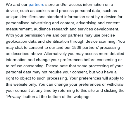
Brasilien
We and our
partners
store and/or access information on a
device, such as cookies and process personal data, such as
Japan
unique identifiers and standard information sent by a device for
ORF 1
personalised advertising and content, advertising and content
measurement, audience research and services development.
Freitag, 26.06.2026
With your permission we and our partners may use precise
geolocation data and identification through device scanning. You
01:00
FIFA Weltmeisterschaft 2026
may click to consent to our and our 1538 partners’ processing
Gruppenphase
as described above. Alternatively you may access more detailed
information and change your preferences before consenting or
to refuse consenting.
Please note that some processing of your
Japan
personal data may not require your consent, but you have a
Schweden
right to object to such processing. Your preferences will apply to
this website only. You can change your preferences or withdraw
ORF ON App
ORF 1
your consent at any time by returning to this site and clicking the
"Privacy" button at the bottom of the webpage.
Sonntag, 21.06.2026
06:00
FIFA Weltmeisterschaft 2026
Gruppenphase