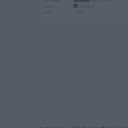
Nachmittag
34 (29,06%)
Abend
9 (7,69%)
Nacht
0 (0%)