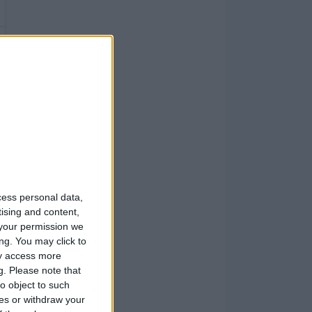
cess personal data,
tising and content,
your permission we
ng. You may click to
ay access more
g.
Please note that
o object to such
ces or withdraw your