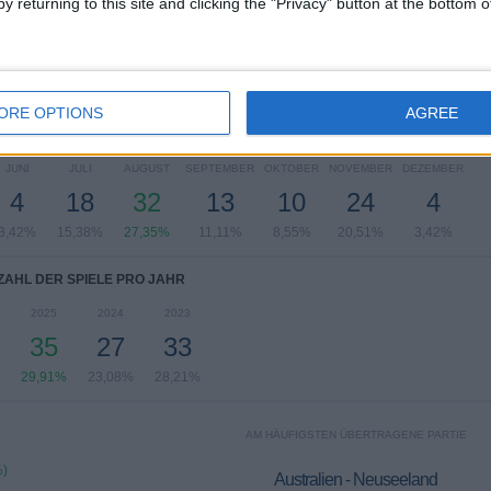
y returning to this site and clicking the "Privacy" button at the bottom
OCH
DONNERSTAG
FREITAG
SAMSTAG
SONNTAG
9
13
5
16
16
9%
11,11%
4,27%
13,68%
13,68%
ORE OPTIONS
AGREE
AHL DER SPIELE PRO MONAT
JUNI
JULI
AUGUST
SEPTEMBER
OKTOBER
NOVEMBER
DEZEMBER
4
18
32
13
10
24
4
3,42%
15,38%
27,35%
11,11%
8,55%
20,51%
3,42%
ZAHL DER SPIELE PRO JAHR
2025
2024
2023
35
27
33
29,91%
23,08%
28,21%
AM HÄUFIGSTEN ÜBERTRAGENE PARTIE
%)
Australien - Neuseeland