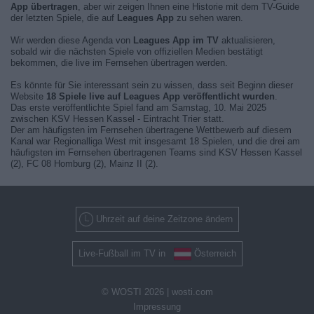
App übertragen
, aber wir zeigen Ihnen eine Historie mit dem TV-Guide
der letzten Spiele, die auf
Leagues App
zu sehen waren.
Wir werden diese Agenda von
Leagues App im TV
aktualisieren,
sobald wir die nächsten Spiele von offiziellen Medien bestätigt
bekommen, die live im Fernsehen übertragen werden.
Es könnte für Sie interessant sein zu wissen, dass seit Beginn dieser
Website
18 Spiele live auf Leagues App veröffentlicht wurden
.
Das erste veröffentlichte Spiel fand am Samstag, 10. Mai 2025
zwischen KSV Hessen Kassel - Eintracht Trier statt.
Der am häufigsten im Fernsehen übertragene Wettbewerb auf diesem
Kanal war Regionalliga West mit insgesamt 18 Spielen, und die drei am
häufigsten im Fernsehen übertragenen Teams sind KSV Hessen Kassel
(2), FC 08 Homburg (2), Mainz II (2).
Uhrzeit auf deine Zeitzone ändern
Live-Fußball im TV in
Österreich
© WOSTI 2026 |
wosti.com
Impressung