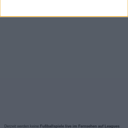
Derzeit werden keine
Fußballspiele live im Fernsehen auf Leagues