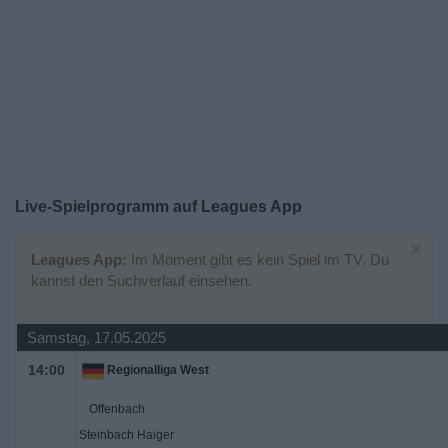
Live-Spielprogramm auf Leagues App
×
Leagues App:
Im Moment gibt es kein Spiel im TV. Du
kannst den Suchverlauf einsehen.
Samstag, 17.05.2025
14:00
Regionalliga West
Offenbach
Steinbach Haiger