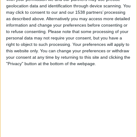
Hoffenheim II
geolocation data and identification through device scanning. You
FC Giessen
may click to consent to our and our 1538 partners’ processing
OneFootball PPV
Leagues
Leagues App
as described above. Alternatively you may access more detailed
information and change your preferences before consenting or
14:00
Regionalliga West
to refuse consenting.
Please note that some processing of your
personal data may not require your consent, but you have a
Freiburg II
right to object to such processing. Your preferences will apply to
Mainz II
this website only. You can change your preferences or withdraw
OneFootball PPV
Leagues
Leagues App
your consent at any time by returning to this site and clicking the
"Privacy" button at the bottom of the webpage.
14:00
Regionalliga West
Bahlinger
Villingen
OneFootball PPV
Leagues
Leagues App
14:00
Regionalliga West
Fulda-Lehnerz
FC 08 Homburg
OneFootball PPV
Leagues
Leagues App