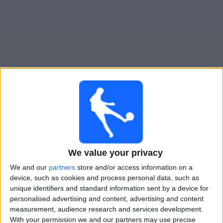
Live Bahlinger heute
Sonntag, 23.08.2026
15:30
DFB-Pokal
We value your privacy
Bahlinger
We and our
partners
store and/or access information on a
Magdeburg
device, such as cookies and process personal data, such as
Sky Stream
Sky Sport Top Event
Sky X
unique identifiers and standard information sent by a device for
personalised advertising and content, advertising and content
measurement, audience research and services development.
STATISTISCHE DATEN DES TEAMS BAHLINGER IM
With your permission we and our partners may use precise