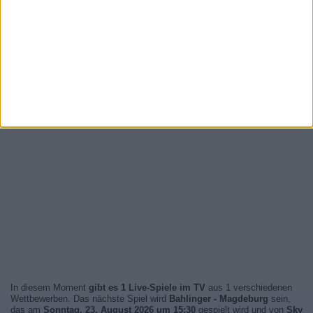
In diesem Moment
gibt es 1 Live-Spiele im TV
aus 1 verschiedenen
Wettbewerben. Das nächste Spiel wird
Bahlinger - Magdeburg
sein,
das am
Sonntag, 23. August 2026 um 15:30
gespielt wird und von
Sky