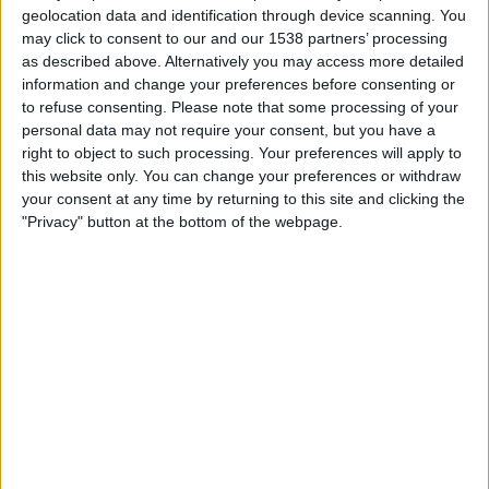
FERNSEHEN IN ÖSTERREICH
geolocation data and identification through device scanning. You
may click to consent to our and our 1538 partners’ processing
Stand heute
09.08.2026
und seitdem diese Website die statistischen
as described above. Alternatively you may access more detailed
Daten darüber sammelt, wann und wo die Spiele von
Fußball
des Teams
information and change your preferences before consenting or
Bahlinger
in
Österreich
im Fernsehen ausgestrahlt werden, was am
to refuse consenting.
Please note that some processing of your
06.08.2022
war, können wir folgende Daten angeben:
personal data may not require your consent, but you have a
right to object to such processing. Your preferences will apply to
133
this website only. You can change your preferences or withdraw
your consent at any time by returning to this site and clicking the
"Privacy" button at the bottom of the webpage.
ÜBERTRAGENE SPIELE
4 Spiele im Free-TV
3,01%
129 Pay-TV-Spiele
96,99%
LETZTES SPIEL IM FREE-TV
Bahlinger - Villingen
23.05.2026 Regionalpokal por Sportschau App
RANKING NACH KANÄLEN