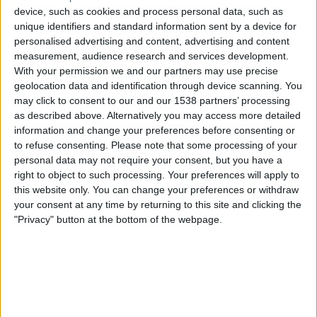
Sportdigital.de
Sportdigital+ App
device, such as cookies and process personal data, such as
DAZN (Live ansehen)
OneFootball PPV
unique identifiers and standard information sent by a device for
personalised advertising and content, advertising and content
OneFootball
Sportdigital Fussball
measurement, audience research and services development.
With your permission we and our partners may use precise
Sonntag, 10.05.2026
geolocation data and identification through device scanning. You
20:00
may click to consent to our and our 1538 partners’ processing
Saudi Pro League
as described above. Alternatively you may access more detailed
Al-Ittihad Jeddah Club
information and change your preferences before consenting or
to refuse consenting.
Please note that some processing of your
Damac FC
personal data may not require your consent, but you have a
DAZN (Live ansehen)
Sportdigital Fussball 2
right to object to such processing. Your preferences will apply to
Sportdigital+ App
Sportdigital.de
this website only. You can change your preferences or withdraw
your consent at any time by returning to this site and clicking the
Dienstag, 28.04.2026
"Privacy" button at the bottom of the webpage.
20:00
Saudi Pro League
Al Hilal
Damac FC
DAZN (Live ansehen)
Sportdigital.de