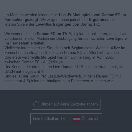
Im Moment werden leider keine
Live-Fußballspiele von Damac FC im
Fernsehen gezeigt
. Wir zeigen Ihnen jedoch die
Ergebnisse
der
letzten Spiele der
Live-Übertragungen von Damac FC
.
Wir werden diesen
Damac FC im TV
-Spielplan aktualisieren, sobald wir
von den offiziellen Medien die Bestätigung für die nächsten
Live-Spiele
im Fernsehen
erhalten.
Vielleicht interessiert es Sie, dass seit Beginn dieser Website 4 live im
Fernsehen übertragene Spiele von Damac FC veröffentlicht wurden.
Das erste veröffentlichte Spiel war am Donnerstag, 9. April 2026
zwischen Damac FC - Al Qadisiya.
Der Sender, der die meisten Live-Damac FC-Spiele übertragen hat, ist
DAZN mit insgesamt 4.
Und es ist der Saudi Pro League-Wettbewerb, in dem Damac FC mit
insgesamt 4 Spielen am häufigsten im Fernsehen zu sehen war.
Uhrzeit auf deine Zeitzone ändern
Live-Fußball im TV in
Österreich