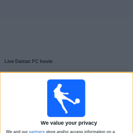
Live Damac FC heute
×
Damac FC:
Im Moment gibt es kein Spiel im TV. Du
kannst den Suchverlauf einsehen.
Donnerstag, 21.05.2026
20:00
Saudi Pro League
Al Nassr
We value your privacy
Damac FC
We and our
partners
store and/or access information on a