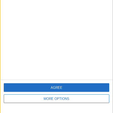
50%
11 Auswärtsspiele
50%
GESAMT
MAXIMAL
GESAMT
1
7
5
BEWERBE
VS Al Nassr
GEGNER
RANKING NACH TEAMS
Al Nassr
7 (31,82%)
Al Hilal
6 (27,27%)
Al-Ittihad Jeddah Club
5 (22,73%)
Al Ahli
3 (13,64%)
Al Qadisiya
1 (4,55%)
AGREE
Gesamtes Ranking anzeigen
MORE OPTIONS
RANKING NACH BEWERBEN