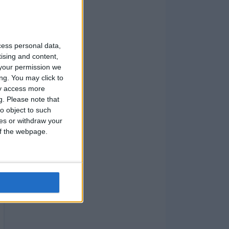
cess personal data,
tising and content,
your permission we
ng. You may click to
ay access more
g.
Please note that
o object to such
ces or withdraw your
 of the webpage.