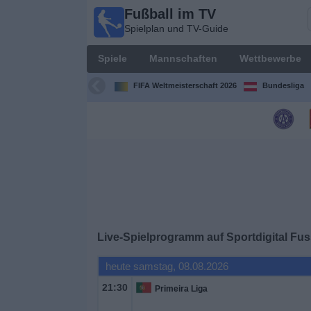
Fußball im TV
Fußball
Spielplan und TV-Guide
im TV
Spielplan
Spiele
Mannschaften
Wettbewerbe
und TV-
Guide
FIFA Weltmeisterschaft 2026
Bundesliga
Spiele
Mannschaften
Wettbewerbe
Sender
Live-Spielprogramm auf Sportdigital Fus
Nachrichten
heute samstag, 08.08.2026
21:30
Primeira Liga
Widget