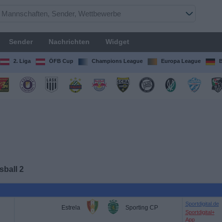
Sender
Nachrichten
Widget
2. Liga
ÖFB Cup
Champions League
Europa League
B
sball 2
Sportdigital.de
Estrela
Sporting CP
Sportdigital+
App