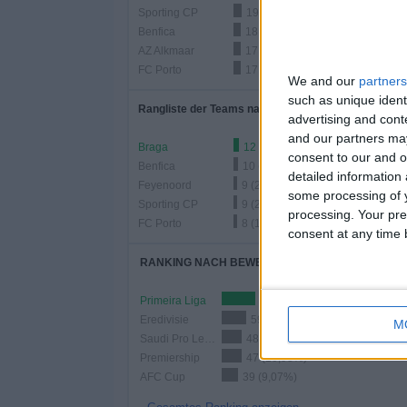
Sporting CP
19 (4,42%)
Benfica
18 (4,19%)
AZ Alkmaar
17 (3,95%)
FC Porto
17 (3,95%)
We and our
partners
such as unique ident
Rangliste der Teams nach Anzahl der Heimspiele
advertising and con
and our partners may
Braga
12 (2,79%)
consent to our and o
Benfica
10 (2,33%)
detailed information
Feyenoord
9 (2,09%)
some processing of y
Sporting CP
9 (2,09%)
processing. Your pre
FC Porto
8 (1,86%)
consent at any time b
RANKING NACH BEWERBEN
Primeira Liga
80 (18,6%)
Eredivisie
59 (13,72%)
M
Saudi Pro League
48 (11,16%)
Premiership
47 (10,93%)
AFC Cup
39 (9,07%)