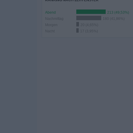
RANKING NACH ZEITFENSTER
Abend
213 (49,53%)
Nachmittag
180 (41,86%)
Morgen
20 (4,65%)
Nacht
17 (3,95%)