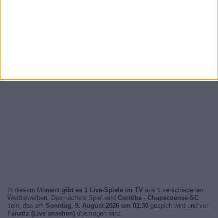
In diesem Moment
gibt es 1 Live-Spiele im TV
aus 1 verschiedenen
Wettbewerben. Das nächste Spiel wird
Coritiba - Chapecoense-SC
sein, das am
Sonntag, 9. August 2026 um 01:30
gespielt wird und von
Fanatiz (Live ansehen)
übertragen wird.