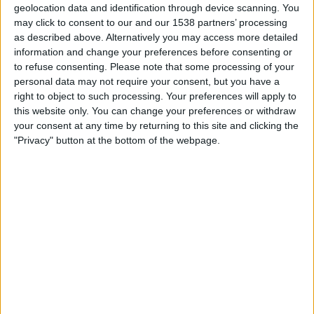
geolocation data and identification through device scanning. You
FERNSEHEN IN ÖSTERREICH
may click to consent to our and our 1538 partners’ processing
as described above. Alternatively you may access more detailed
Stand heute
07.08.2026
und seitdem diese Website die statistischen
information and change your preferences before consenting or
Daten darüber sammelt, wann und wo die Spiele von
Fußball
des Teams
to refuse consenting.
Please note that some processing of your
Coritiba
in
Österreich
im Fernsehen ausgestrahlt werden, was am
personal data may not require your consent, but you have a
01.05.2022
war, können wir folgende Daten angeben:
right to object to such processing. Your preferences will apply to
120
this website only. You can change your preferences or withdraw
your consent at any time by returning to this site and clicking the
"Privacy" button at the bottom of the webpage.
ÜBERTRAGENE SPIELE
11 Spiele im Free-TV
9,17%
109 Pay-TV-Spiele
90,83%
LETZTES SPIEL IM FREE-TV
Coritiba - Palmeiras
23.07.2026 Campeonato Brasileiro por OneFootball PPV, Sportdigital
Fussball, Sportdigital.de, Sportdigital+ App
RANKING NACH KANÄLEN