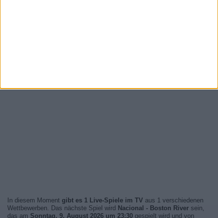
In diesem Moment
gibt es 1 Live-Spiele im TV
aus 1 verschiedenen
Wettbewerben. Das nächste Spiel wird
Nacional - Boston River
sein,
das am
Sonntag, 9. August 2026 um 23:30
gespielt wird und von