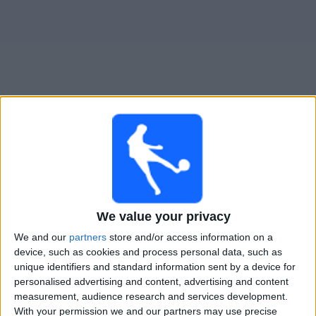
Live Nacional heute
Morgen sonntag, 09.08.2026
23:30
Primera Division
We value your privacy
Nacional
We and our
partners
store and/or access information on a
Boston River
device, such as cookies and process personal data, such as
Antel TV Internacional
unique identifiers and standard information sent by a device for
personalised advertising and content, advertising and content
measurement, audience research and services development.
STATISTISCHE DATEN DES TEAMS NACIONAL IM
With your permission we and our partners may use precise