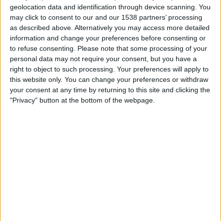
FERNSEHEN IN ÖSTERREICH
geolocation data and identification through device scanning. You
may click to consent to our and our 1538 partners’ processing
Stand heute
08.08.2026
und seitdem diese Website die statistischen
as described above. Alternatively you may access more detailed
Daten darüber sammelt, wann und wo die Spiele von
Fußball
des Teams
information and change your preferences before consenting or
Nacional
in
Österreich
im Fernsehen ausgestrahlt werden, was am
to refuse consenting.
Please note that some processing of your
13.05.2016
war, können wir folgende Daten angeben:
personal data may not require your consent, but you have a
right to object to such processing. Your preferences will apply to
33
this website only. You can change your preferences or withdraw
your consent at any time by returning to this site and clicking the
"Privacy" button at the bottom of the webpage.
ÜBERTRAGENE SPIELE
22 Spiele im Free-TV
66,67%
11 Pay-TV-Spiele
33,33%
LETZTES SPIEL IM FREE-TV
Nacional - Progreso
02.08.2026 Primera Division por Antel TV Internacional
RANKING NACH KANÄLEN