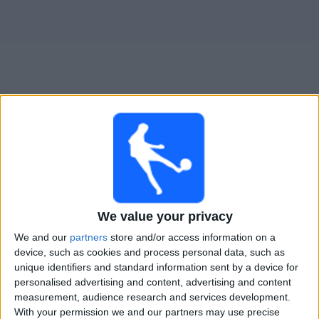
Live Penarol heute
Morgen samstag, 08.08.2026
23:30
Primera Division
We value your privacy
Montevideo City
We and our
partners
store and/or access information on a
Penarol
device, such as cookies and process personal data, such as
unique identifiers and standard information sent by a device for
Antel TV Internacional
personalised advertising and content, advertising and content
measurement, audience research and services development.
With your permission we and our partners may use precise
STATISTISCHE DATEN DES TEAMS PENAROL IM