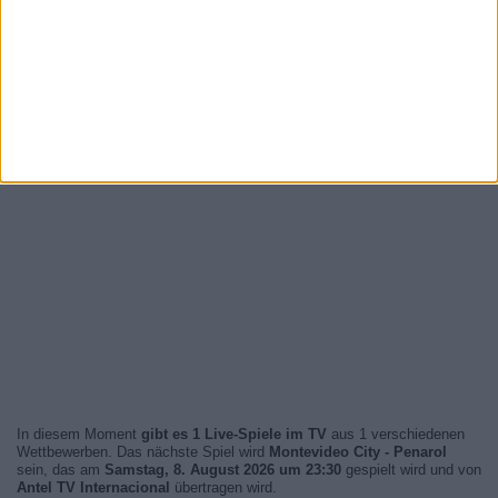
In diesem Moment
gibt es 1 Live-Spiele im TV
aus 1 verschiedenen
Wettbewerben. Das nächste Spiel wird
Montevideo City - Penarol
sein, das am
Samstag, 8. August 2026 um 23:30
gespielt wird und von
Antel TV Internacional
übertragen wird.