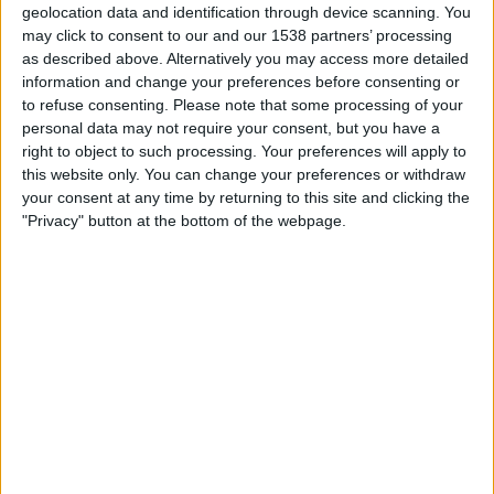
geolocation data and identification through device scanning. You
FERNSEHEN IN ÖSTERREICH
may click to consent to our and our 1538 partners’ processing
as described above. Alternatively you may access more detailed
Stand heute
06.08.2026
und seitdem diese Website die statistischen
information and change your preferences before consenting or
Daten darüber sammelt, wann und wo die Spiele von
Fußball
des Teams
to refuse consenting.
Please note that some processing of your
Penarol
in
Österreich
im Fernsehen ausgestrahlt werden, was am
personal data may not require your consent, but you have a
18.05.2018
war, können wir folgende Daten angeben:
right to object to such processing. Your preferences will apply to
24
this website only. You can change your preferences or withdraw
your consent at any time by returning to this site and clicking the
"Privacy" button at the bottom of the webpage.
ÜBERTRAGENE SPIELE
22 Spiele im Free-TV
91,67%
2 Pay-TV-Spiele
8,33%
LETZTES SPIEL IM FREE-TV
Penarol - Wanderers
06.08.2026 Primera Division por Antel TV Internacional
RANKING NACH KANÄLEN