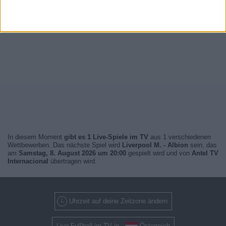
In diesem Moment
gibt es 1 Live-Spiele im TV
aus 1 verschiedenen
Wettbewerben. Das nächste Spiel wird
Liverpool M. - Albion
sein, das
am
Samstag, 8. August 2026 um 20:00
gespielt wird und von
Antel TV
Internacional
übertragen wird.
Uhrzeit auf deine Zeitzone ändern
Live-Fußball im TV in
Österreich