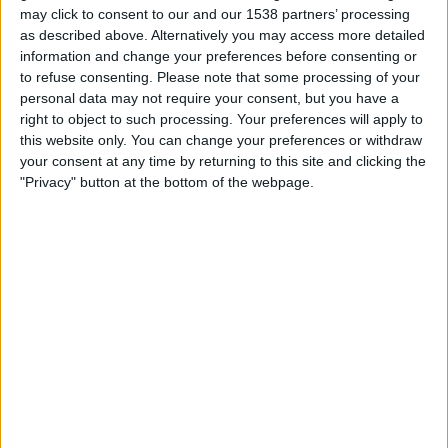
FERNSEHEN IN ÖSTERREICH
may click to consent to our and our 1538 partners’ processing
as described above. Alternatively you may access more detailed
Stand heute
07.08.2026
und seitdem diese Website die statistischen
information and change your preferences before consenting or
Daten darüber sammelt, wann und wo die Spiele von
Fußball
des Teams
to refuse consenting.
Please note that some processing of your
Liverpool M.
in
Österreich
im Fernsehen ausgestrahlt werden, was am
personal data may not require your consent, but you have a
20.02.2026
war, können wir folgende Daten angeben:
right to object to such processing. Your preferences will apply to
this website only. You can change your preferences or withdraw
20
your consent at any time by returning to this site and clicking the
"Privacy" button at the bottom of the webpage.
ÜBERTRAGENE SPIELE
20 Spiele im Free-TV
100%
0 Pay-TV-Spiele
0%
LETZTES SPIEL IM FREE-TV
Central Español - Liverpool M.
02.08.2026 Primera Division por Antel TV Internacional
RANKING NACH KANÄLEN