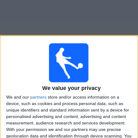
Live Liverpool M. heute
Morgen samstag, 08.08.2026
20:00
Primera Division
We value your privacy
We and our
partners
store and/or access information on a
Liverpool M.
device, such as cookies and process personal data, such as
Albion
unique identifiers and standard information sent by a device for
Antel TV Internacional
personalised advertising and content, advertising and content
measurement, audience research and services development.
With your permission we and our partners may use precise
STATISTISCHE DATEN DES TEAMS LIVERPOOL M. IM
geolocation data and identification through device scanning. You