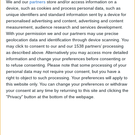
We and our
partners
store and/or access information on a
Saudi-Arabien
device, such as cookies and process personal data, such as
Servus TV Livestream
ServusTV On
Servus TV
unique identifiers and standard information sent by a device for
personalised advertising and content, advertising and content
Sonntag, 21.06.2026
measurement, audience research and services development.
With your permission we and our partners may use precise
18:00
FIFA Weltmeisterschaft 2026
geolocation data and identification through device scanning. You
Gruppenphase
may click to consent to our and our 1538 partners’ processing
as described above. Alternatively you may access more detailed
Spanien
information and change your preferences before consenting or
Saudi-Arabien
to refuse consenting.
Please note that some processing of your
ServusTV On
Servus TV Livestream
Servus TV
personal data may not require your consent, but you have a
right to object to such processing. Your preferences will apply to
this website only. You can change your preferences or withdraw
Dienstag, 16.06.2026
your consent at any time by returning to this site and clicking the
00:00
FIFA Weltmeisterschaft 2026
"Privacy" button at the bottom of the webpage.
Gruppenphase
Saudi-Arabien
Uruguay
ServusTV On
Servus TV Livestream
Servus TV