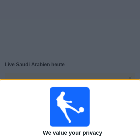
Live Saudi-Arabien heute
×
Saudi-Arabien:
Im Moment gibt es kein Spiel im TV.
Du kannst den Suchverlauf einsehen.
Samstag, 27.06.2026
02:00
FIFA Weltmeisterschaft 2026
Gruppenphase
We value your privacy
Kap Verde