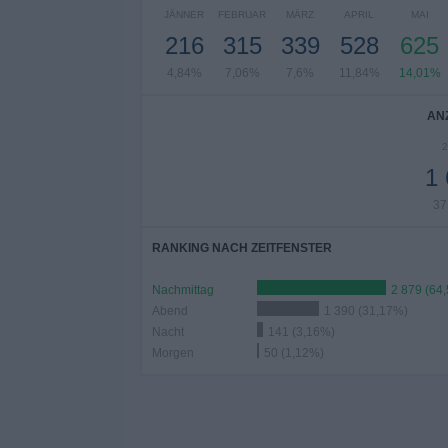
JÄNNER
FEBRUAR
MÄRZ
APRIL
MAI
216
315
339
528
625
4,84%
7,06%
7,6%
11,84%
14,01%
AN
2
1
37
RANKING NACH ZEITFENSTER
Nachmittag
2 879 (64
Abend
1 390 (31,17%)
Nacht
141 (3,16%)
Morgen
50 (1,12%)