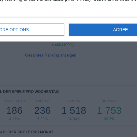
Genk
29 (0,65%)
Club Brugge KV
29 (0,65%)
Gent
28 (0,63%)
RANGLISTE NACH SPORTARTEN
ORE OPTIONS
AGREE
Fußball
4 460 (100%)
Gesamtes Ranking anzeigen
L DER SPIELE PRO WOCHENTAG
DONNERSTAG
FREITAG
SAMSTAG
SONNTAG
186
236
1 518
1 753
4,17%
5,29%
34,04%
39,3%
AHL DER SPIELE PRO MONAT