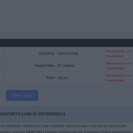
Elevensports.com
Kyzylzhar
Kairat Almaty
OneFootball
Elevensports.com
Kaspij Aktau
FC Astana
OneFootball
Elevensports.com
Tobol
Atyrau
OneFootball
Mehr Tage
ENSPORTS.COM IN ÖSTERREICH
ese Webseite statistische Daten darüber sammelt, wann und wo die Spiele des
werden, was am
14.07.2021
begann, können wir die folgenden Daten bereitstellen: