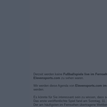
Derzeit werden keine
Fußballspiele live im Fernse
Elevensports.com
zu sehen waren.
Wir werden diese Agenda von
Elevensports.com im
werden.
Es könnte für Sie interessant sein zu wissen, dass 
Das erste veröffentlichte Spiel fand am Sonntag, 11. 
Der am häufigsten im Fernsehen übertragene Wettbe