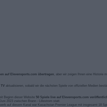
hen auf Elevensports.com übertragen
, aber wir zeigen Ihnen eine Historie 
 TV
aktualisieren, sobald wir die nächsten Spiele von offiziellen Medien best
seit Beginn dieser Website
50 Spiele live auf Elevensports.com veröffentli
Juni 2023 zwischen Brann - Lillestrom statt.
werb auf diesem Kanal war Kasachstan Premier League mit insgesamt 18 Spie