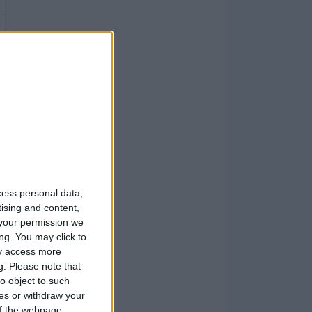
cess personal data,
tising and content,
your permission we
ng. You may click to
ay access more
g.
Please note that
o object to such
ces or withdraw your
 of the webpage.