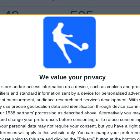
48
505
GENE WETTBEWERBE
ÜBERTRAGENE TEAMS
LETZTES SPIEL
We value your privacy
Atyrau - Ordabasy
15.07.2023 Kasachstan Premier League
store and/or access information on a device, such as cookies and pro
ifiers and standard information sent by a device for personalised adver
tent measurement, audience research and services development.
With 
 use precise geolocation data and identification through device scanni
ur 1538 partners’ processing as described above. Alternatively you m
Rangliste der Teams nach Anzahl der Auswärtsspiele
 and change your preferences before consenting or to refuse consentin
our personal data may not require your consent, but you have a right t
Antwerp
30 (0,67%)
ferences will apply to this website only. You can change your preferen
Royale Union SG
30 (0,67%)
y returning to this site and clicking the "Privacy" button at the bottom