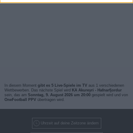
In diesem Moment
gibt es 5 Live-Spiele im TV
aus 1 verschiedenen
Wettbewerben. Das nächste Spiel wird
KA Akureyri - Hafnarfjordur
sein, das am
Sonntag, 9. August 2026 um 20:00
gespielt wird und von
OneFootball PPV
übertragen wird.
Uhrzeit auf deine Zeitzone ändern