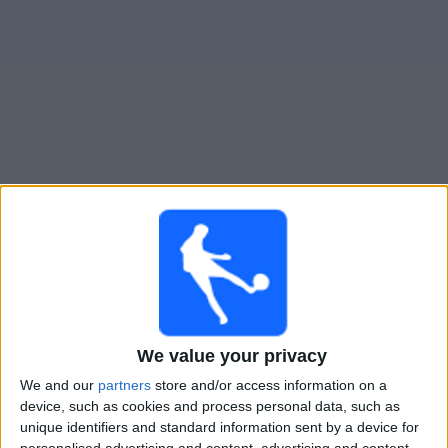
Live KA Akureyri heute
Morgen sonntag, 09.08.2026
20:00
Iceland Premier League
KA Akureyri
Hafnarfjordur
We value your privacy
OneFootball PPV
We and our
partners
store and/or access information on a
device, such as cookies and process personal data, such as
Sonntag, 16.08.2026
unique identifiers and standard information sent by a device for