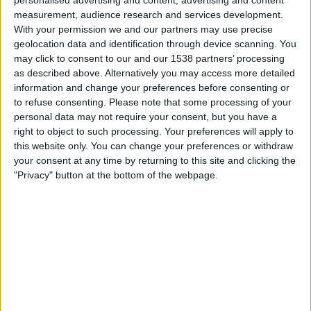
personalised advertising and content, advertising and content
21:15
Iceland Premier League
measurement, audience research and services development.
With your permission we and our partners may use precise
Valur
geolocation data and identification through device scanning. You
KA Akureyri
may click to consent to our and our 1538 partners’ processing
as described above. Alternatively you may access more detailed
OneFootball PPV
information and change your preferences before consenting or
to refuse consenting.
Please note that some processing of your
Sonntag, 23.08.2026
personal data may not require your consent, but you have a
19:00
right to object to such processing. Your preferences will apply to
Iceland Premier League
this website only. You can change your preferences or withdraw
KA Akureyri
your consent at any time by returning to this site and clicking the
"Privacy" button at the bottom of the webpage.
KR Reykjavik
OneFootball PPV
Mehr Tage
STATISTISCHE DATEN DES TEAMS KA AKUREYRI IM
FERNSEHEN IN ÖSTERREICH