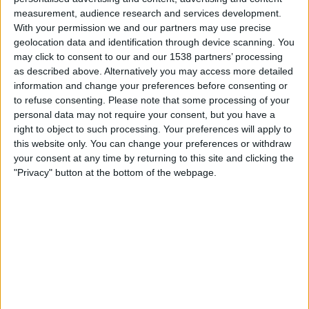
19:00
Iceland Premier League
measurement, audience research and services development.
With your permission we and our partners may use precise
Thor Akureyri
geolocation data and identification through device scanning. You
Keflavik
may click to consent to our and our 1538 partners’ processing
as described above. Alternatively you may access more detailed
OneFootball PPV
information and change your preferences before consenting or
to refuse consenting.
Please note that some processing of your
Sonntag, 23.08.2026
personal data may not require your consent, but you have a
right to object to such processing. Your preferences will apply to
19:00
Iceland Premier League
this website only. You can change your preferences or withdraw
your consent at any time by returning to this site and clicking the
Keflavik
"Privacy" button at the bottom of the webpage.
Vestmannaeyjar
OneFootball PPV
Mehr Tage
STATISTISCHE DATEN DES TEAMS KEFLAVIK IM
FERNSEHEN IN ÖSTERREICH