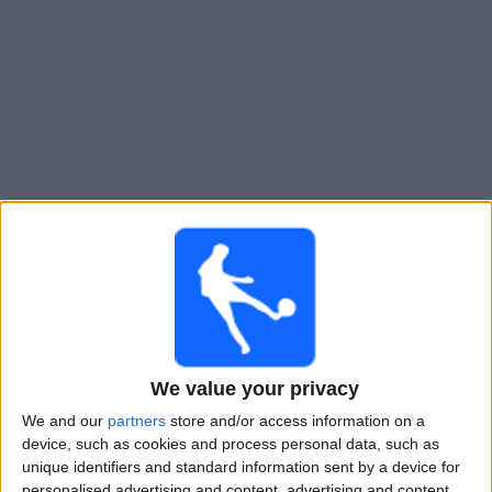
Live Keflavik heute
Sonntag, 09.08.2026
20:00
Iceland Premier League
Stjarnan
Keflavik
We value your privacy
OneFootball PPV
We and our
partners
store and/or access information on a
device, such as cookies and process personal data, such as
unique identifiers and standard information sent by a device for
Samstag, 15.08.2026
personalised advertising and content, advertising and content