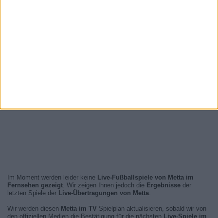
Im Moment werden leider keine
Live-Fußballspiele von Metta im
Fernsehen gezeigt
. Wir zeigen Ihnen jedoch die
Ergebnisse
der
letzten Spiele der
Live-Übertragungen von Metta
.
Wir werden diesen
Metta im TV
-Spielplan aktualisieren, sobald wir von
den offiziellen Medien die Bestätigung für die nächsten
Live-Spiele im