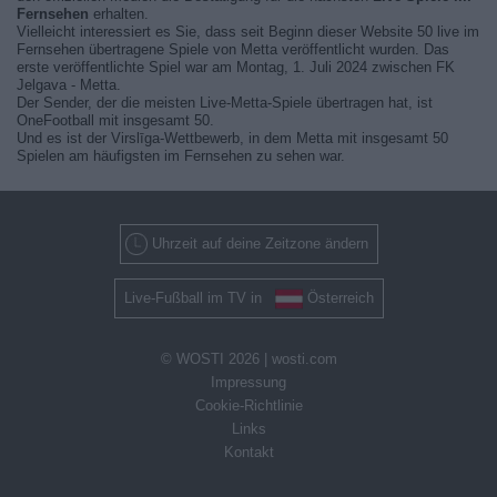
Fernsehen
erhalten.
Vielleicht interessiert es Sie, dass seit Beginn dieser Website 50 live im
Fernsehen übertragene Spiele von Metta veröffentlicht wurden. Das
erste veröffentlichte Spiel war am Montag, 1. Juli 2024 zwischen FK
Jelgava - Metta.
Der Sender, der die meisten Live-Metta-Spiele übertragen hat, ist
OneFootball mit insgesamt 50.
Und es ist der Virslīga-Wettbewerb, in dem Metta mit insgesamt 50
Spielen am häufigsten im Fernsehen zu sehen war.
Uhrzeit auf deine Zeitzone ändern
Live-Fußball im TV in
Österreich
© WOSTI 2026 |
wosti.com
Impressung
Cookie-Richtlinie
Links
Kontakt