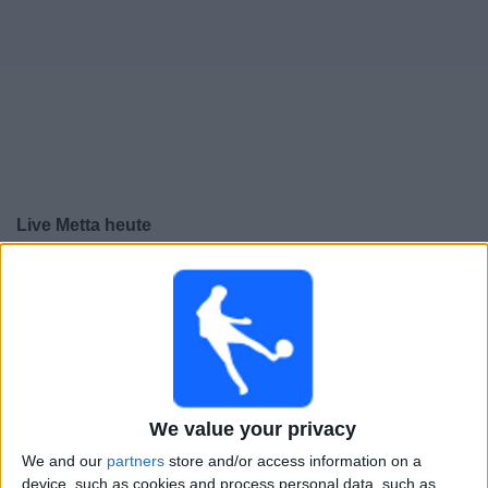
Live Metta heute
×
Metta:
Im Moment gibt es kein Spiel im TV. Du kannst
den Suchverlauf einsehen.
Sonntag, 09.11.2025
12:00
Virslīga
We value your privacy
Metta
We and our
partners
store and/or access information on a
BFC Daugavpils
device, such as cookies and process personal data, such as