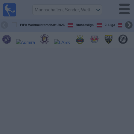
Fußball
im TV
Spielplan
FIFA Weltmeisterschaft 2026
Bundesliga
2. Liga
ÖFB
und TV-
Guide
Spiele
Mannschaften
Wettbewerbe
Sender
Nachrichten
Widget