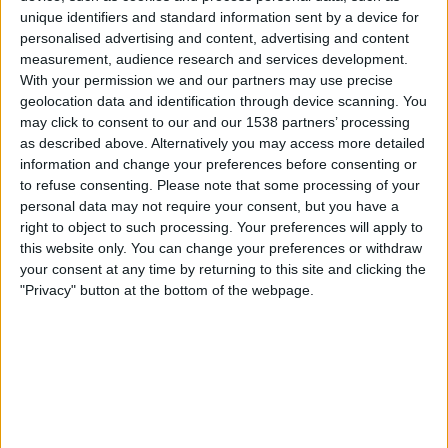
OneFootball
unique identifiers and standard information sent by a device for
personalised advertising and content, advertising and content
measurement, audience research and services development.
Sonntag, 02.11.2025
With your permission we and our partners may use precise
12:00
Virslīga
geolocation data and identification through device scanning. You
may click to consent to our and our 1538 partners’ processing
FK Jelgava
as described above. Alternatively you may access more detailed
Metta
information and change your preferences before consenting or
to refuse consenting.
Please note that some processing of your
OneFootball
personal data may not require your consent, but you have a
right to object to such processing. Your preferences will apply to
Sonntag, 26.10.2025
this website only. You can change your preferences or withdraw
your consent at any time by returning to this site and clicking the
12:00
Virslīga
"Privacy" button at the bottom of the webpage.
Metta
Auda
OneFootball
Mehr Tage