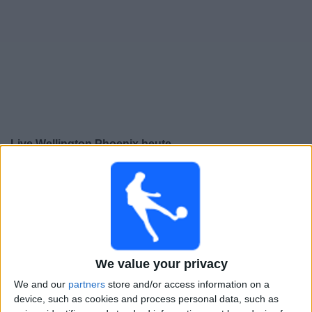
Live Wellington Phoenix heute
×
Wellington Phoenix:
Im Moment gibt es kein Spiel im
TV. Du kannst den Suchverlauf einsehen.
Freitag, 06.03.2026
09:35
A-League
We value your privacy
We and our
partners
store and/or access information on a
Adelaide United
device, such as cookies and process personal data, such as
Wellington Phoenix