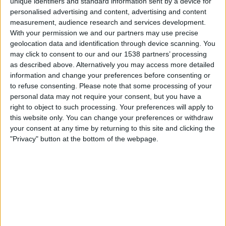
unique identifiers and standard information sent by a device for
Sportdigital+ App
Sportdigital.de
personalised advertising and content, advertising and content
Sportdigital Fussball
measurement, audience research and services development.
With your permission we and our partners may use precise
geolocation data and identification through device scanning. You
Freitag, 13.02.2026
may click to consent to our and our 1538 partners’ processing
09:35
A-League
as described above. Alternatively you may access more detailed
information and change your preferences before consenting or
WS Wanderers
to refuse consenting.
Please note that some processing of your
Wellington Phoenix
personal data may not require your consent, but you have a
Sportdigital+ App
Sportdigital.de
right to object to such processing. Your preferences will apply to
this website only. You can change your preferences or withdraw
Sportdigital Fussball
your consent at any time by returning to this site and clicking the
"Privacy" button at the bottom of the webpage.
STATISTISCHE DATEN DES TEAMS WELLINGTON PHOENIX
IM FERNSEHEN IN ÖSTERREICH
Stand heute
08.08.2026
und seitdem diese Website die statistischen
Daten darüber sammelt, wann und wo die Spiele von
Fußball
des Teams
Wellington Phoenix
in
Österreich
im Fernsehen ausgestrahlt werden,
was am
20.10.2019
war, können wir folgende Daten angeben: