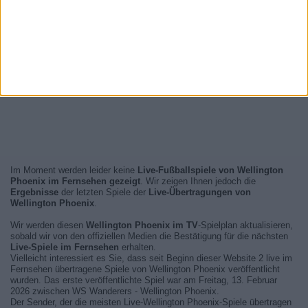
Im Moment werden leider keine
Live-Fußballspiele von Wellington
Phoenix im Fernsehen gezeigt
. Wir zeigen Ihnen jedoch die
Ergebnisse
der letzten Spiele der
Live-Übertragungen von
Wellington Phoenix
.
Wir werden diesen
Wellington Phoenix im TV
-Spielplan aktualisieren,
sobald wir von den offiziellen Medien die Bestätigung für die nächsten
Live-Spiele im Fernsehen
erhalten.
Vielleicht interessiert es Sie, dass seit Beginn dieser Website 2 live im
Fernsehen übertragene Spiele von Wellington Phoenix veröffentlicht
wurden. Das erste veröffentlichte Spiel war am Freitag, 13. Februar
2026 zwischen WS Wanderers - Wellington Phoenix.
Der Sender, der die meisten Live-Wellington Phoenix-Spiele übertragen