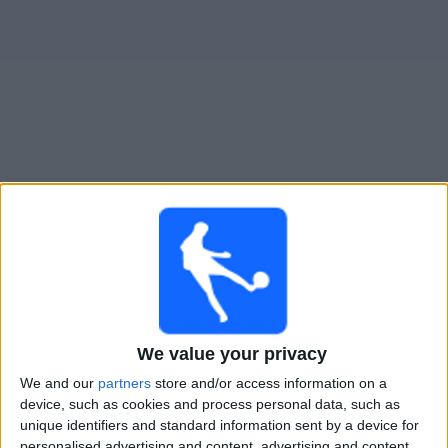
Live Utah Royals FC heute
Samstag, 15.08.2026
04:00
NWSL - Frauen
Utah Royals FC
Bay FC
We value your privacy
NWSL+
We and our
partners
store and/or access information on a
device, such as cookies and process personal data, such as
unique identifiers and standard information sent by a device for
Samstag, 22.08.2026
personalised advertising and content, advertising and content