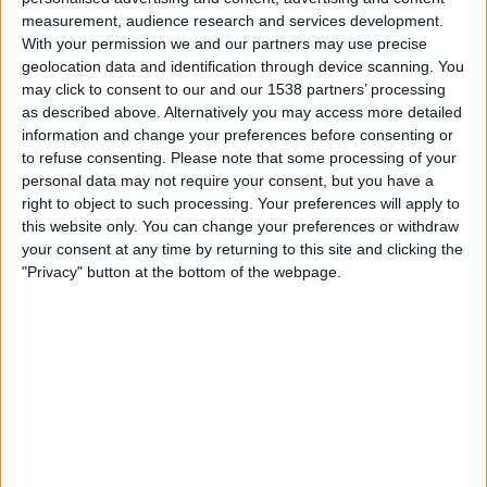
04:00
NWSL - Frauen
measurement, audience research and services development.
With your permission we and our partners may use precise
San Diego Wave W
geolocation data and identification through device scanning. You
Utah Royals FC
may click to consent to our and our 1538 partners’ processing
as described above. Alternatively you may access more detailed
NWSL+
information and change your preferences before consenting or
to refuse consenting.
Please note that some processing of your
Sonntag, 30.08.2026
personal data may not require your consent, but you have a
right to object to such processing. Your preferences will apply to
01:00
NWSL - Frauen
this website only. You can change your preferences or withdraw
your consent at any time by returning to this site and clicking the
Orlando Pride W
"Privacy" button at the bottom of the webpage.
Utah Royals FC
NWSL+
Mehr Tage
STATISTISCHE DATEN DES TEAMS UTAH ROYALS FC IM
FERNSEHEN IN ÖSTERREICH